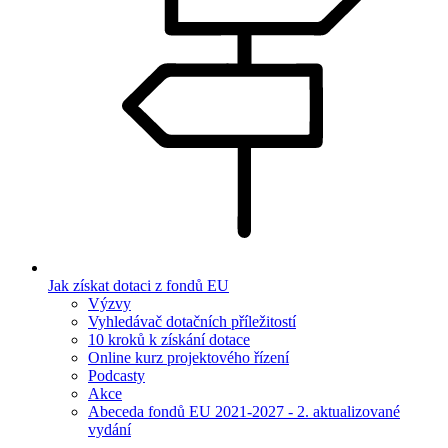
Jak získat dotaci z fondů EU
Výzvy
Vyhledávač dotačních příležitostí
10 kroků k získání dotace
Online kurz projektového řízení
Podcasty
Akce
Abeceda fondů EU 2021-2027 - 2. aktualizované
vydání