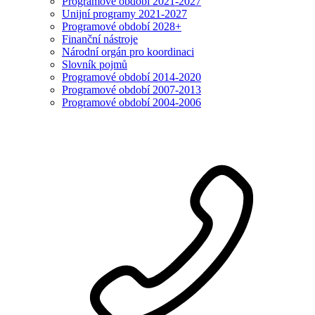
Programové období 2021-2027
Unijní programy 2021-2027
Programové období 2028+
Finanční nástroje
Národní orgán pro koordinaci
Slovník pojmů
Programové období 2014-2020
Programové období 2007-2013
Programové období 2004-2006