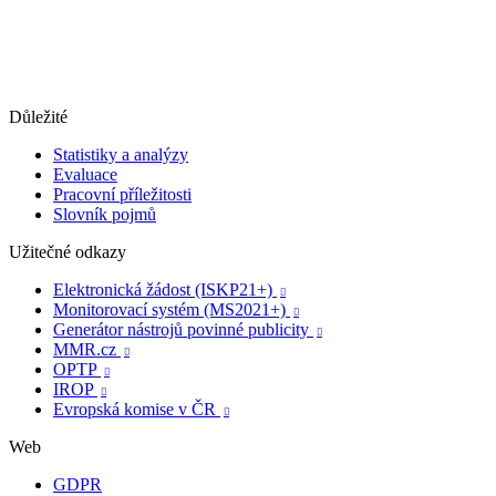
Důležité
Statistiky a analýzy
Evaluace
Pracovní příležitosti
Slovník pojmů
Užitečné odkazy
Elektronická žádost (ISKP21+)

Monitorovací systém (MS2021+)

Generátor nástrojů povinné publicity

MMR.cz

OPTP

IROP

Evropská komise v ČR

Web
GDPR