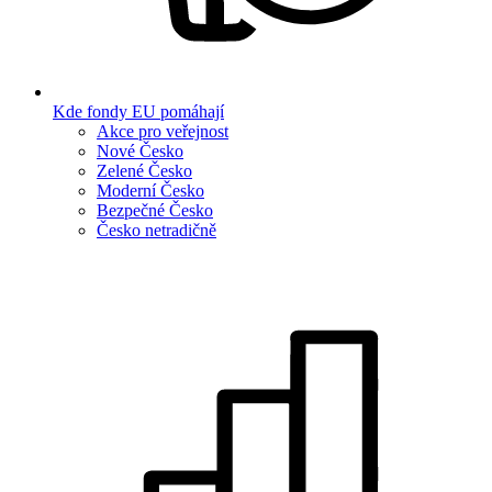
Kde fondy EU pomáhají
Akce pro veřejnost
Nové Česko
Zelené Česko
Moderní Česko
Bezpečné Česko
Česko netradičně