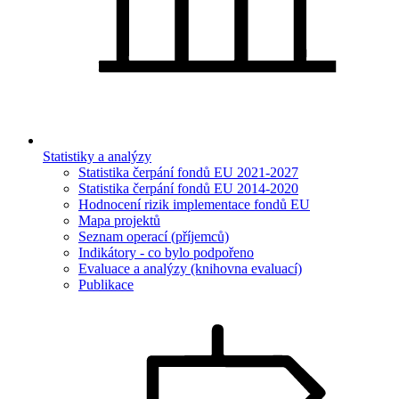
Statistiky a analýzy
Statistika čerpání fondů EU 2021-2027
Statistika čerpání fondů EU 2014-2020
Hodnocení rizik implementace fondů EU
Mapa projektů
Seznam operací (příjemců)
Indikátory - co bylo podpořeno
Evaluace a analýzy (knihovna evaluací)
Publikace