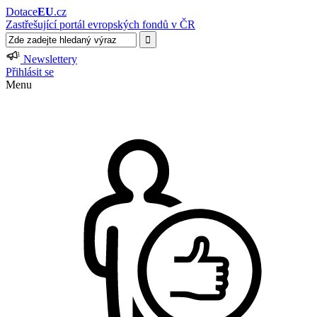
Dotace
EU
.cz
Zastřešující portál evropských fondů v ČR
Newslettery
Přihlásit se
Menu