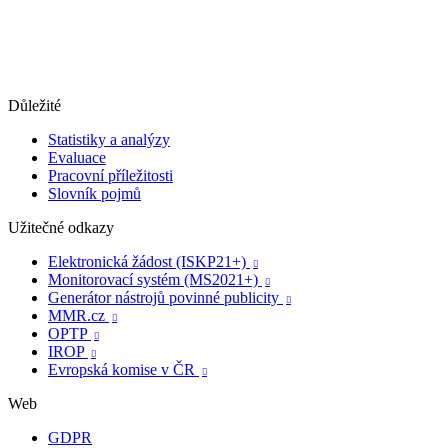
Důležité
Statistiky a analýzy
Evaluace
Pracovní příležitosti
Slovník pojmů
Užitečné odkazy
Elektronická žádost (ISKP21+)

Monitorovací systém (MS2021+)

Generátor nástrojů povinné publicity

MMR.cz

OPTP

IROP

Evropská komise v ČR

Web
GDPR