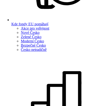
Kde fondy EU pomáhají
Akce pro veřejnost
Nové Česko
Zelené Česko
Moderní Česko
Bezpečné Česko
Česko netradičně