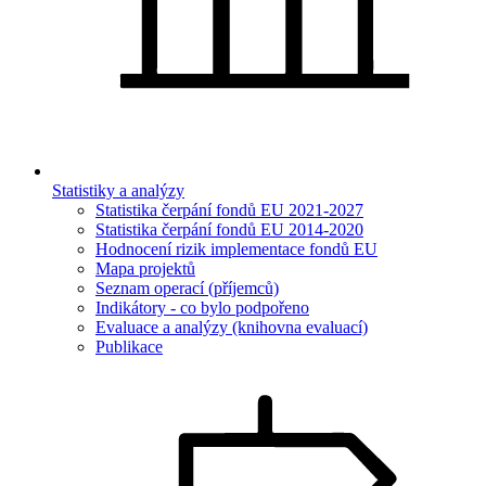
Statistiky a analýzy
Statistika čerpání fondů EU 2021-2027
Statistika čerpání fondů EU 2014-2020
Hodnocení rizik implementace fondů EU
Mapa projektů
Seznam operací (příjemců)
Indikátory - co bylo podpořeno
Evaluace a analýzy (knihovna evaluací)
Publikace