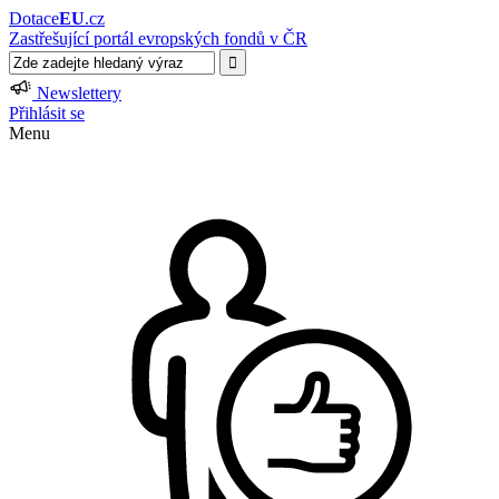
Dotace
EU
.cz
Zastřešující portál evropských fondů v ČR
Newslettery
Přihlásit se
Menu