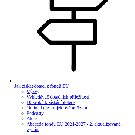
Jak získat dotaci z fondů EU
Výzvy
Vyhledávač dotačních příležitostí
10 kroků k získání dotace
Online kurz projektového řízení
Podcasty
Akce
Abeceda fondů EU 2021-2027 - 2. aktualizované
vydání