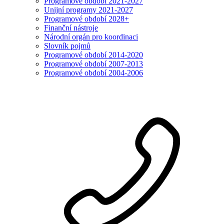
Programové období 2021-2027
Unijní programy 2021-2027
Programové období 2028+
Finanční nástroje
Národní orgán pro koordinaci
Slovník pojmů
Programové období 2014-2020
Programové období 2007-2013
Programové období 2004-2006