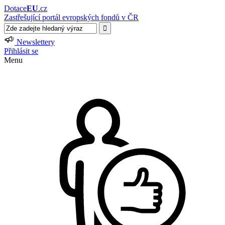
Dotace
EU
.cz
Zastřešující portál evropských fondů v ČR
Newslettery
Přihlásit se
Menu