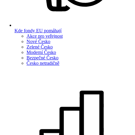
Kde fondy EU pomáhají
Akce pro veřejnost
Nové Česko
Zelené Česko
Moderní Česko
Bezpečné Česko
Česko netradičně