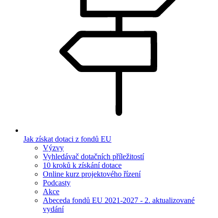
Jak získat dotaci z fondů EU
Výzvy
Vyhledávač dotačních příležitostí
10 kroků k získání dotace
Online kurz projektového řízení
Podcasty
Akce
Abeceda fondů EU 2021-2027 - 2. aktualizované
vydání