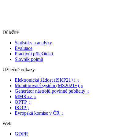
Důležité
Statistiky a analýzy
Evaluace
Pracovní příležitosti
Slovník pojmů
Užitečné odkazy
Elektronická žádost (ISKP21+)

Monitorovací systém (MS2021+)

Generátor nástrojů povinné publicity

MMR.cz

OPTP

IROP

Evropská komise v ČR

Web
GDPR