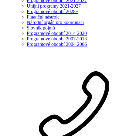
Programové období 2021-2027
Unijní programy 2021-2027
Programové období 2028+
Finanční nástroje
Národní orgán pro koordinaci
Slovník pojmů
Programové období 2014-2020
Programové období 2007-2013
Programové období 2004-2006