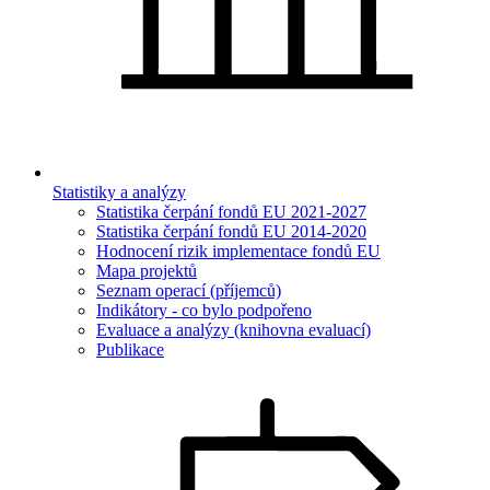
Statistiky a analýzy
Statistika čerpání fondů EU 2021-2027
Statistika čerpání fondů EU 2014-2020
Hodnocení rizik implementace fondů EU
Mapa projektů
Seznam operací (příjemců)
Indikátory - co bylo podpořeno
Evaluace a analýzy (knihovna evaluací)
Publikace