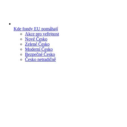
Kde fondy EU pomáhají
Akce pro veřejnost
Nové Česko
Zelené Česko
Moderní Česko
Bezpečné Česko
Česko netradičně