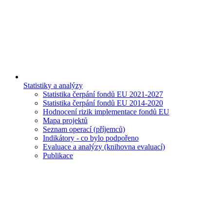
Statistiky a analýzy
Statistika čerpání fondů EU 2021-2027
Statistika čerpání fondů EU 2014-2020
Hodnocení rizik implementace fondů EU
Mapa projektů
Seznam operací (příjemců)
Indikátory - co bylo podpořeno
Evaluace a analýzy (knihovna evaluací)
Publikace