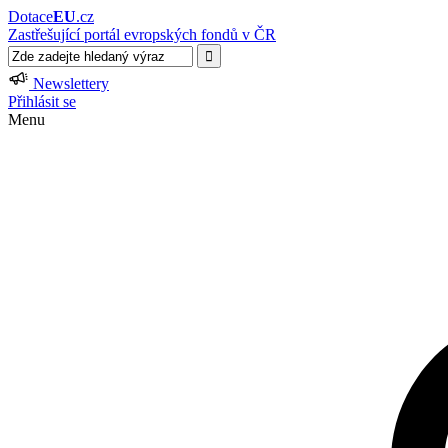
Dotace
EU
.cz
Zastřešující portál evropských fondů v ČR
Newslettery
Přihlásit se
Menu