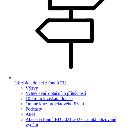
Jak získat dotaci z fondů EU
Výzvy
Vyhledávač dotačních příležitostí
10 kroků k získání dotace
Online kurz projektového řízení
Podcasty
Akce
Abeceda fondů EU 2021-2027 - 2. aktualizované
vydání