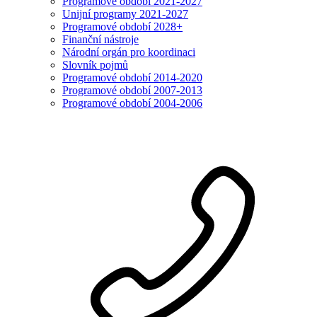
Programové období 2021-2027
Unijní programy 2021-2027
Programové období 2028+
Finanční nástroje
Národní orgán pro koordinaci
Slovník pojmů
Programové období 2014-2020
Programové období 2007-2013
Programové období 2004-2006