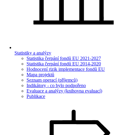
Statistiky a analýzy
Statistika čerpání fondů EU 2021-2027
Statistika čerpání fondů EU 2014-2020
Hodnocení rizik implementace fondů EU
Mapa projektů
Seznam operací (příjemců)
Indikátory - co bylo podpořeno
Evaluace a analýzy (knihovna evaluací)
Publikace