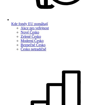
Kde fondy EU pomáhají
Akce pro veřejnost
Nové Česko
Zelené Česko
Moderní Česko
Bezpečné Česko
Česko netradičně