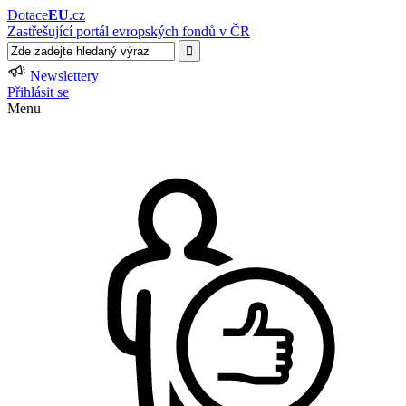
Dotace
EU
.cz
Zastřešující portál evropských fondů v ČR
Newslettery
Přihlásit se
Menu