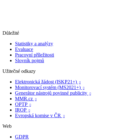
Důležité
Statistiky a analýzy
Evaluace
Pracovní příležitosti
Slovník pojmů
Užitečné odkazy
Elektronická žádost (ISKP21+)

Monitorovací systém (MS2021+)

Generátor nástrojů povinné publicity

MMR.cz

OPTP

IROP

Evropská komise v ČR

Web
GDPR