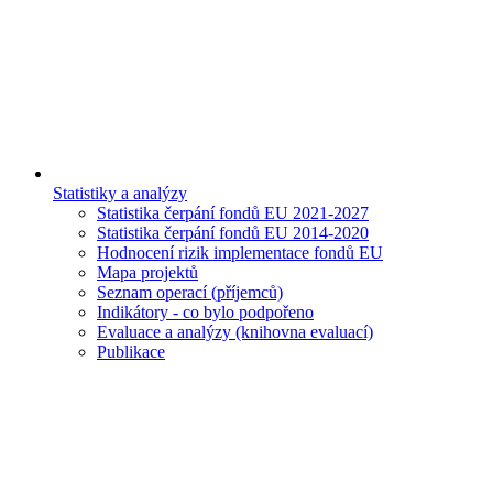
Statistiky a analýzy
Statistika čerpání fondů EU 2021-2027
Statistika čerpání fondů EU 2014-2020
Hodnocení rizik implementace fondů EU
Mapa projektů
Seznam operací (příjemců)
Indikátory - co bylo podpořeno
Evaluace a analýzy (knihovna evaluací)
Publikace