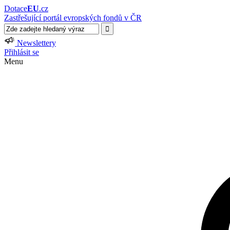
Dotace
EU
.cz
Zastřešující portál evropských fondů v ČR
Newslettery
Přihlásit se
Menu