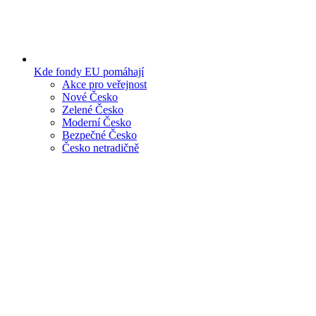
Kde fondy EU pomáhají
Akce pro veřejnost
Nové Česko
Zelené Česko
Moderní Česko
Bezpečné Česko
Česko netradičně