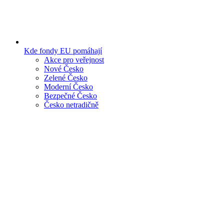
Kde fondy EU pomáhají
Akce pro veřejnost
Nové Česko
Zelené Česko
Moderní Česko
Bezpečné Česko
Česko netradičně