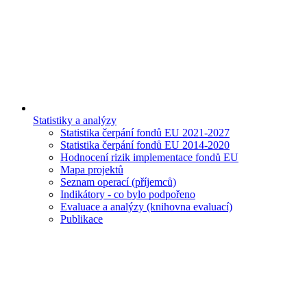
Statistiky a analýzy
Statistika čerpání fondů EU 2021-2027
Statistika čerpání fondů EU 2014-2020
Hodnocení rizik implementace fondů EU
Mapa projektů
Seznam operací (příjemců)
Indikátory - co bylo podpořeno
Evaluace a analýzy (knihovna evaluací)
Publikace