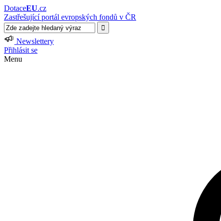
Dotace
EU
.cz
Zastřešující portál evropských fondů v ČR
Newslettery
Přihlásit se
Menu