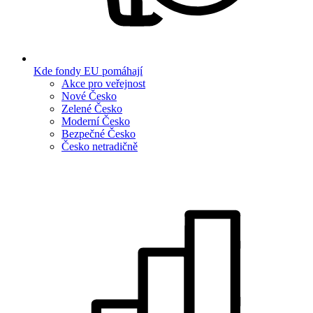
Kde fondy EU pomáhají
Akce pro veřejnost
Nové Česko
Zelené Česko
Moderní Česko
Bezpečné Česko
Česko netradičně