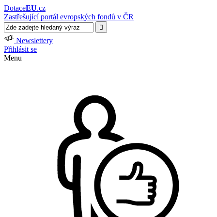
Dotace
EU
.cz
Zastřešující portál evropských fondů v ČR
Newslettery
Přihlásit se
Menu