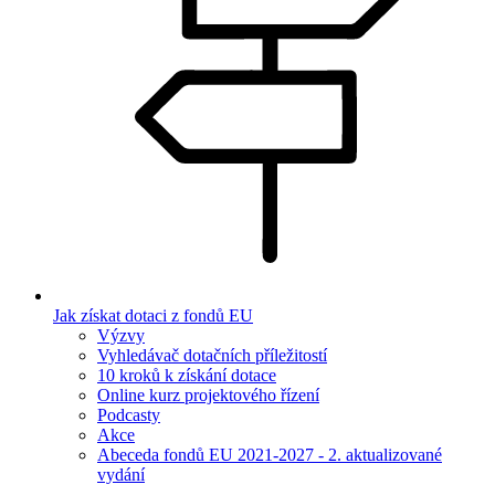
Jak získat dotaci z fondů EU
Výzvy
Vyhledávač dotačních příležitostí
10 kroků k získání dotace
Online kurz projektového řízení
Podcasty
Akce
Abeceda fondů EU 2021-2027 - 2. aktualizované
vydání