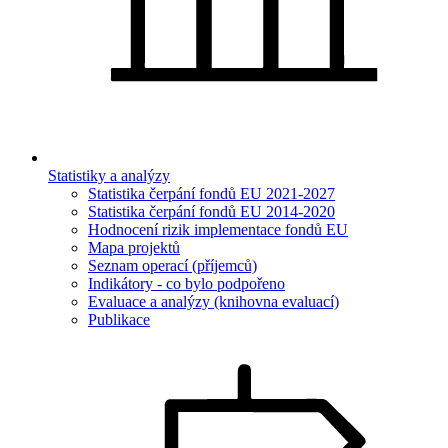
Statistiky a analýzy
Statistika čerpání fondů EU 2021-2027
Statistika čerpání fondů EU 2014-2020
Hodnocení rizik implementace fondů EU
Mapa projektů
Seznam operací (příjemců)
Indikátory - co bylo podpořeno
Evaluace a analýzy (knihovna evaluací)
Publikace