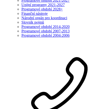
Programové období 2021-2027
Unijní programy 2021-2027
Programové období 2028+
Finanční nástroje
Národní orgán pro koordinaci
Slovník pojmů
Programové období 2014-2020
Programové období 2007-2013
Programové období 2004-2006