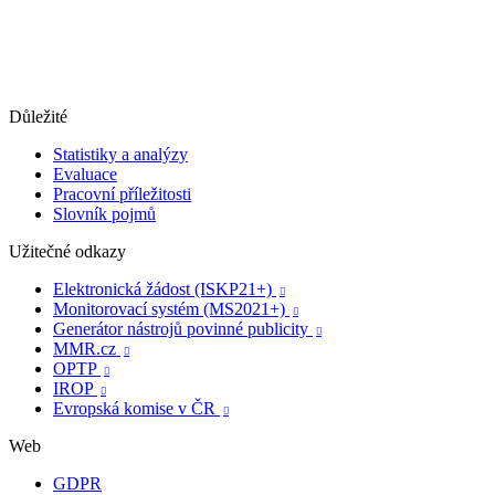
Důležité
Statistiky a analýzy
Evaluace
Pracovní příležitosti
Slovník pojmů
Užitečné odkazy
Elektronická žádost (ISKP21+)

Monitorovací systém (MS2021+)

Generátor nástrojů povinné publicity

MMR.cz

OPTP

IROP

Evropská komise v ČR

Web
GDPR