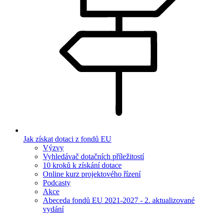
Jak získat dotaci z fondů EU
Výzvy
Vyhledávač dotačních příležitostí
10 kroků k získání dotace
Online kurz projektového řízení
Podcasty
Akce
Abeceda fondů EU 2021-2027 - 2. aktualizované
vydání