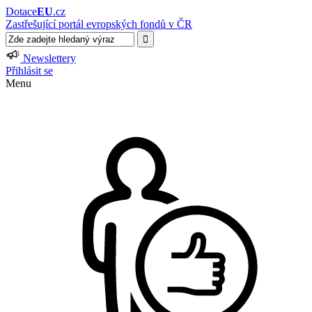
Dotace
EU
.cz
Zastřešující portál evropských fondů v ČR
Newslettery
Přihlásit se
Menu