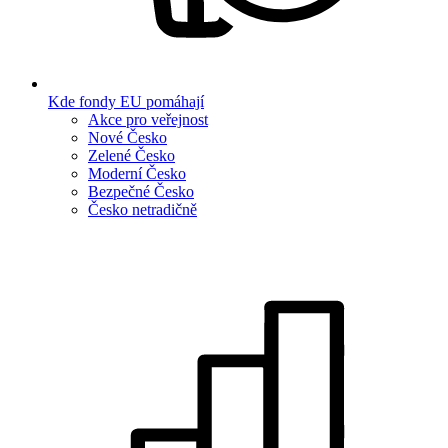
Kde fondy EU pomáhají
Akce pro veřejnost
Nové Česko
Zelené Česko
Moderní Česko
Bezpečné Česko
Česko netradičně