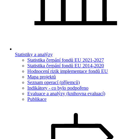
Statistiky a analýzy
Statistika čerpání fondů EU 2021-2027
Statistika čerpání fondů EU 2014-2020
Hodnocení rizik implementace fondů EU
Mapa projektů
Seznam operací (příjemců)
Indikátory - co bylo podpořeno
Evaluace a analýzy (knihovna evaluací)
Publikace