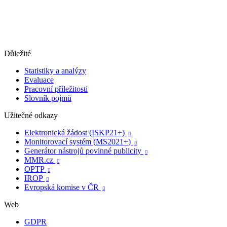
Důležité
Statistiky a analýzy
Evaluace
Pracovní příležitosti
Slovník pojmů
Užitečné odkazy
Elektronická žádost (ISKP21+)

Monitorovací systém (MS2021+)

Generátor nástrojů povinné publicity

MMR.cz

OPTP

IROP

Evropská komise v ČR

Web
GDPR