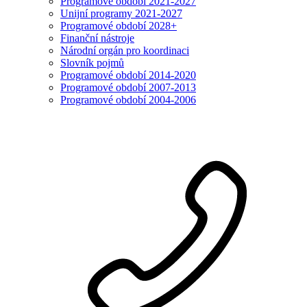
Programové období 2021-2027
Unijní programy 2021-2027
Programové období 2028+
Finanční nástroje
Národní orgán pro koordinaci
Slovník pojmů
Programové období 2014-2020
Programové období 2007-2013
Programové období 2004-2006