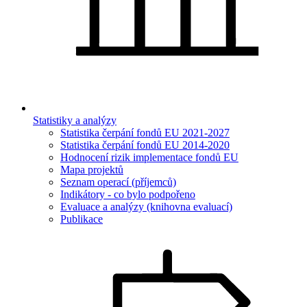
Statistiky a analýzy
Statistika čerpání fondů EU 2021-2027
Statistika čerpání fondů EU 2014-2020
Hodnocení rizik implementace fondů EU
Mapa projektů
Seznam operací (příjemců)
Indikátory - co bylo podpořeno
Evaluace a analýzy (knihovna evaluací)
Publikace