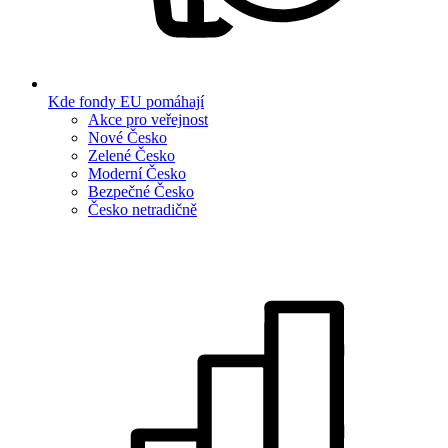
Kde fondy EU pomáhají
Akce pro veřejnost
Nové Česko
Zelené Česko
Moderní Česko
Bezpečné Česko
Česko netradičně