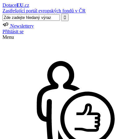
Dotace
EU
.cz
Zastřešující portál evropských fondů v ČR
Newslettery
Přihlásit se
Menu