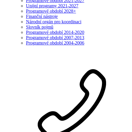
Programové období 2021-2027
Unijní programy 2021-2027
Programové období 2028+
Finanční nástroje
Národní orgán pro koordinaci
Slovník pojmů
Programové období 2014-2020
Programové období 2007-2013
Programové období 2004-2006