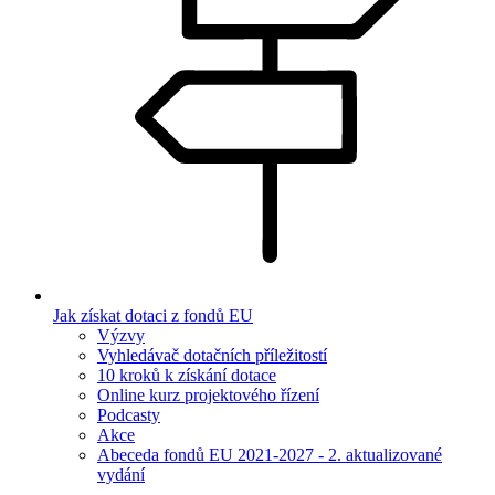
Jak získat dotaci z fondů EU
Výzvy
Vyhledávač dotačních příležitostí
10 kroků k získání dotace
Online kurz projektového řízení
Podcasty
Akce
Abeceda fondů EU 2021-2027 - 2. aktualizované
vydání