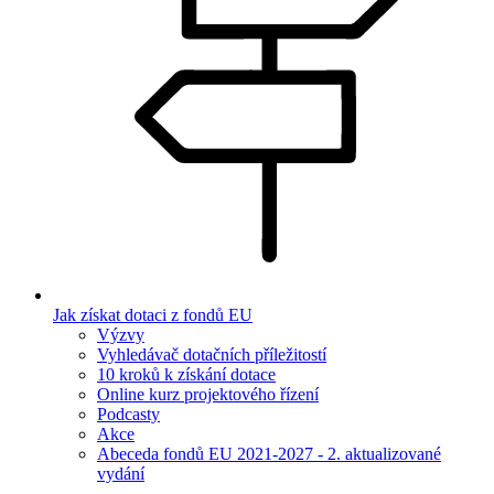
Jak získat dotaci z fondů EU
Výzvy
Vyhledávač dotačních příležitostí
10 kroků k získání dotace
Online kurz projektového řízení
Podcasty
Akce
Abeceda fondů EU 2021-2027 - 2. aktualizované
vydání