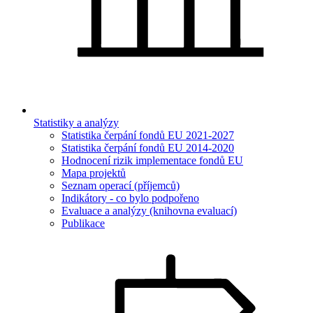
Statistiky a analýzy
Statistika čerpání fondů EU 2021-2027
Statistika čerpání fondů EU 2014-2020
Hodnocení rizik implementace fondů EU
Mapa projektů
Seznam operací (příjemců)
Indikátory - co bylo podpořeno
Evaluace a analýzy (knihovna evaluací)
Publikace