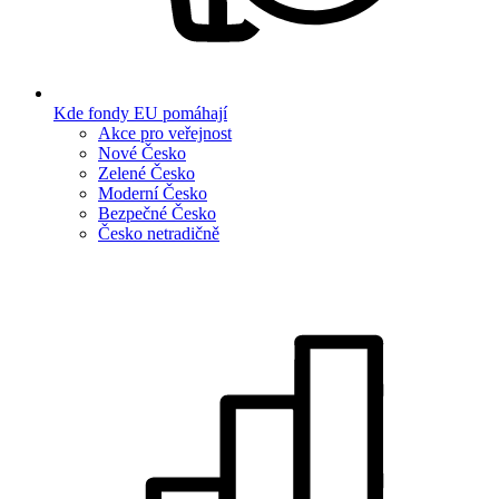
Kde fondy EU pomáhají
Akce pro veřejnost
Nové Česko
Zelené Česko
Moderní Česko
Bezpečné Česko
Česko netradičně