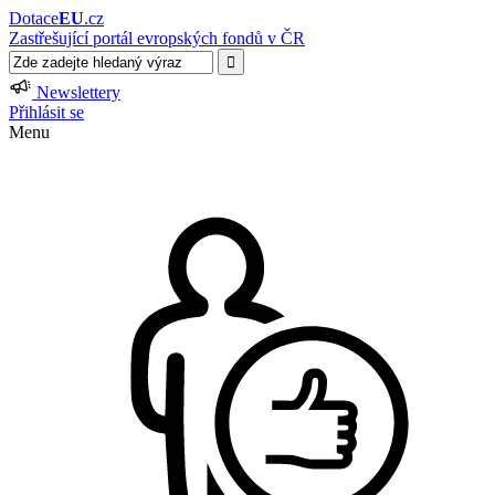
Dotace
EU
.cz
Zastřešující portál evropských fondů v ČR
Newslettery
Přihlásit se
Menu