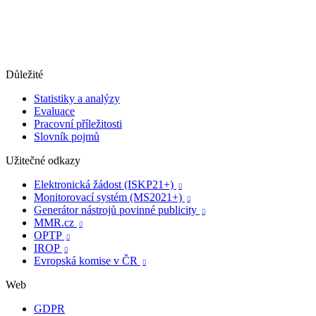
Důležité
Statistiky a analýzy
Evaluace
Pracovní příležitosti
Slovník pojmů
Užitečné odkazy
Elektronická žádost (ISKP21+)

Monitorovací systém (MS2021+)

Generátor nástrojů povinné publicity

MMR.cz

OPTP

IROP

Evropská komise v ČR

Web
GDPR