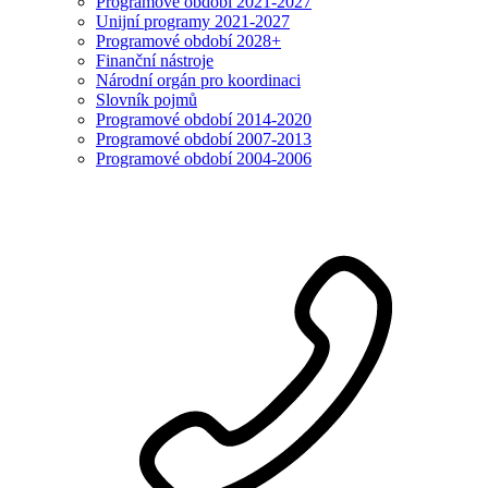
Programové období 2021-2027
Unijní programy 2021-2027
Programové období 2028+
Finanční nástroje
Národní orgán pro koordinaci
Slovník pojmů
Programové období 2014-2020
Programové období 2007-2013
Programové období 2004-2006