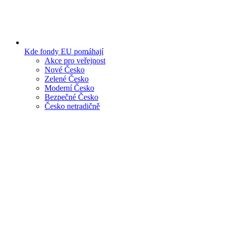
Kde fondy EU pomáhají
Akce pro veřejnost
Nové Česko
Zelené Česko
Moderní Česko
Bezpečné Česko
Česko netradičně