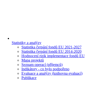
Statistiky a analýzy
Statistika čerpání fondů EU 2021-2027
Statistika čerpání fondů EU 2014-2020
Hodnocení rizik implementace fondů EU
Mapa projektů
Seznam operací (příjemců)
Indikátory - co bylo podpořeno
Evaluace a analýzy (knihovna evaluací)
Publikace