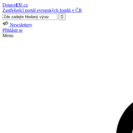
Dotace
EU
.cz
Zastřešující portál evropských fondů v ČR
Newslettery
Přihlásit se
Menu