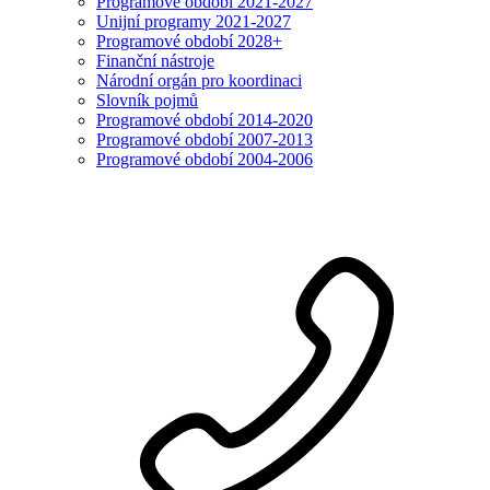
Programové období 2021-2027
Unijní programy 2021-2027
Programové období 2028+
Finanční nástroje
Národní orgán pro koordinaci
Slovník pojmů
Programové období 2014-2020
Programové období 2007-2013
Programové období 2004-2006