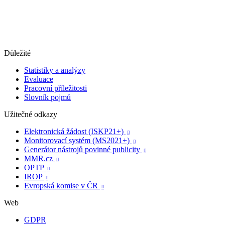
Důležité
Statistiky a analýzy
Evaluace
Pracovní příležitosti
Slovník pojmů
Užitečné odkazy
Elektronická žádost (ISKP21+)

Monitorovací systém (MS2021+)

Generátor nástrojů povinné publicity

MMR.cz

OPTP

IROP

Evropská komise v ČR

Web
GDPR