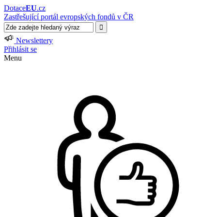
Dotace
EU
.cz
Zastřešující portál evropských fondů v ČR
Newslettery
Přihlásit se
Menu