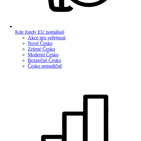
Kde fondy EU pomáhají
Akce pro veřejnost
Nové Česko
Zelené Česko
Moderní Česko
Bezpečné Česko
Česko netradičně