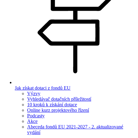
Jak získat dotaci z fondů EU
Výzvy
Vyhledávač dotačních příležitostí
10 kroků k získání dotace
Online kurz projektového řízení
Podcasty
Akce
Abeceda fondů EU 2021-2027 - 2. aktualizované
vydání