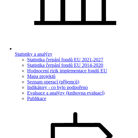
Statistiky a analýzy
Statistika čerpání fondů EU 2021-2027
Statistika čerpání fondů EU 2014-2020
Hodnocení rizik implementace fondů EU
Mapa projektů
Seznam operací (příjemců)
Indikátory - co bylo podpořeno
Evaluace a analýzy (knihovna evaluací)
Publikace