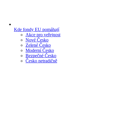
Kde fondy EU pomáhají
Akce pro veřejnost
Nové Česko
Zelené Česko
Moderní Česko
Bezpečné Česko
Česko netradičně