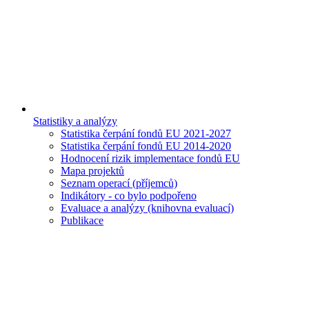
Statistiky a analýzy
Statistika čerpání fondů EU 2021-2027
Statistika čerpání fondů EU 2014-2020
Hodnocení rizik implementace fondů EU
Mapa projektů
Seznam operací (příjemců)
Indikátory - co bylo podpořeno
Evaluace a analýzy (knihovna evaluací)
Publikace