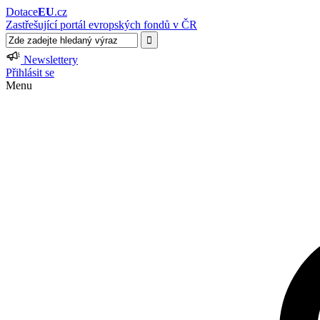
Dotace
EU
.cz
Zastřešující portál evropských fondů v ČR
Newslettery
Přihlásit se
Menu