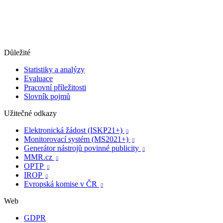
Důležité
Statistiky a analýzy
Evaluace
Pracovní příležitosti
Slovník pojmů
Užitečné odkazy
Elektronická žádost (ISKP21+)

Monitorovací systém (MS2021+)

Generátor nástrojů povinné publicity

MMR.cz

OPTP

IROP

Evropská komise v ČR

Web
GDPR