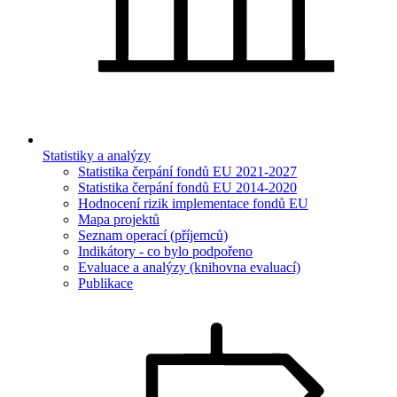
Statistiky a analýzy
Statistika čerpání fondů EU 2021-2027
Statistika čerpání fondů EU 2014-2020
Hodnocení rizik implementace fondů EU
Mapa projektů
Seznam operací (příjemců)
Indikátory - co bylo podpořeno
Evaluace a analýzy (knihovna evaluací)
Publikace