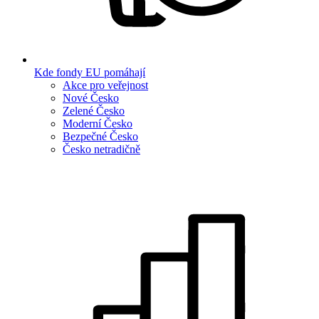
Kde fondy EU pomáhají
Akce pro veřejnost
Nové Česko
Zelené Česko
Moderní Česko
Bezpečné Česko
Česko netradičně