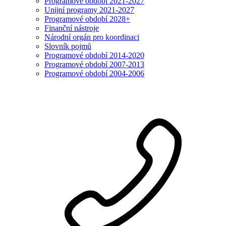
Programové období 2021-2027
Unijní programy 2021-2027
Programové období 2028+
Finanční nástroje
Národní orgán pro koordinaci
Slovník pojmů
Programové období 2014-2020
Programové období 2007-2013
Programové období 2004-2006