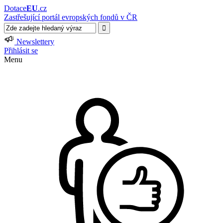
Dotace
EU
.cz
Zastřešující portál evropských fondů v ČR
Newslettery
Přihlásit se
Menu