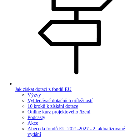
Jak získat dotaci z fondů EU
Výzvy
Vyhledávač dotačních příležitostí
10 kroků k získání dotace
Online kurz projektového řízení
Podcasty
Akce
Abeceda fondů EU 2021-2027 - 2. aktualizované
vydání