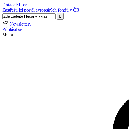
Dotace
EU
.cz
Zastřešující portál evropských fondů v ČR
Newslettery
Přihlásit se
Menu