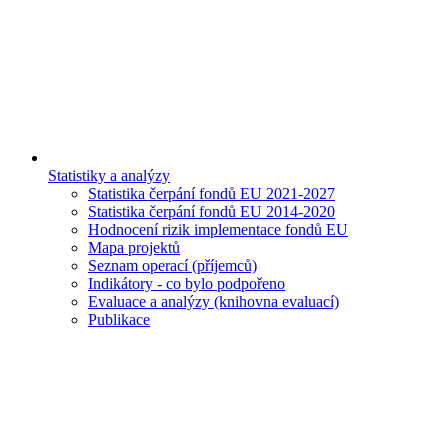
Statistiky a analýzy
Statistika čerpání fondů EU 2021-2027
Statistika čerpání fondů EU 2014-2020
Hodnocení rizik implementace fondů EU
Mapa projektů
Seznam operací (příjemců)
Indikátory - co bylo podpořeno
Evaluace a analýzy (knihovna evaluací)
Publikace