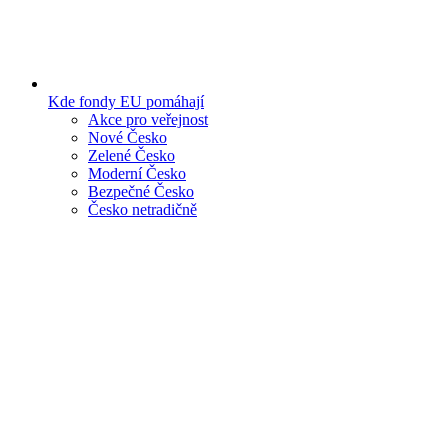
Kde fondy EU pomáhají
Akce pro veřejnost
Nové Česko
Zelené Česko
Moderní Česko
Bezpečné Česko
Česko netradičně