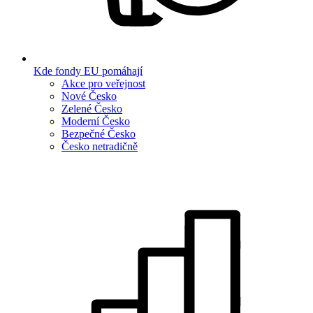
Kde fondy EU pomáhají
Akce pro veřejnost
Nové Česko
Zelené Česko
Moderní Česko
Bezpečné Česko
Česko netradičně