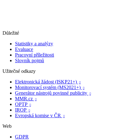
Důležité
Statistiky a analýzy
Evaluace
Pracovní příležitosti
Slovník pojmů
Užitečné odkazy
Elektronická žádost (ISKP21+)

Monitorovací systém (MS2021+)

Generátor nástrojů povinné publicity

MMR.cz

OPTP

IROP

Evropská komise v ČR

Web
GDPR