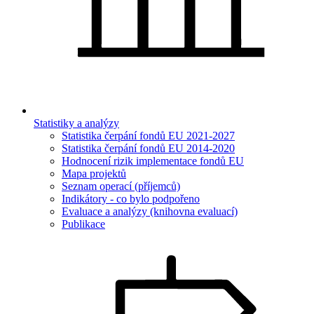
Statistiky a analýzy
Statistika čerpání fondů EU 2021-2027
Statistika čerpání fondů EU 2014-2020
Hodnocení rizik implementace fondů EU
Mapa projektů
Seznam operací (příjemců)
Indikátory - co bylo podpořeno
Evaluace a analýzy (knihovna evaluací)
Publikace