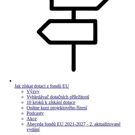
Jak získat dotaci z fondů EU
Výzvy
Vyhledávač dotačních příležitostí
10 kroků k získání dotace
Online kurz projektového řízení
Podcasty
Akce
Abeceda fondů EU 2021-2027 - 2. aktualizované
vydání