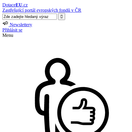
Dotace
EU
.cz
Zastřešující portál evropských fondů v ČR
Newslettery
Přihlásit se
Menu