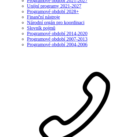
Programové období 2021-2027
Unijní programy 2021-2027
Programové období 2028+
Finanční nástroje
Národní orgán pro koordinaci
Slovník pojmů
Programové období 2014-2020
Programové období 2007-2013
Programové období 2004-2006