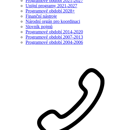
Programové období 2021-2027
Unijní programy 2021-2027
Programové období 2028+
Finanční nástroje
Národní orgán pro koordinaci
Slovník pojmů
Programové období 2014-2020
Programové období 2007-2013
Programové období 2004-2006