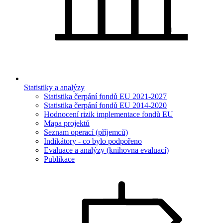
Statistiky a analýzy
Statistika čerpání fondů EU 2021-2027
Statistika čerpání fondů EU 2014-2020
Hodnocení rizik implementace fondů EU
Mapa projektů
Seznam operací (příjemců)
Indikátory - co bylo podpořeno
Evaluace a analýzy (knihovna evaluací)
Publikace