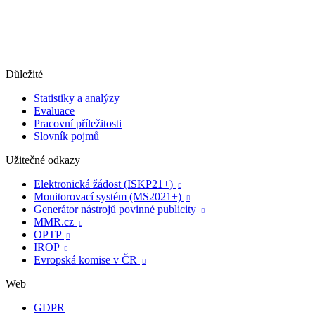
Důležité
Statistiky a analýzy
Evaluace
Pracovní příležitosti
Slovník pojmů
Užitečné odkazy
Elektronická žádost (ISKP21+)

Monitorovací systém (MS2021+)

Generátor nástrojů povinné publicity

MMR.cz

OPTP

IROP

Evropská komise v ČR

Web
GDPR