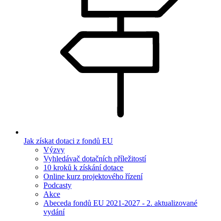
Jak získat dotaci z fondů EU
Výzvy
Vyhledávač dotačních příležitostí
10 kroků k získání dotace
Online kurz projektového řízení
Podcasty
Akce
Abeceda fondů EU 2021-2027 - 2. aktualizované
vydání