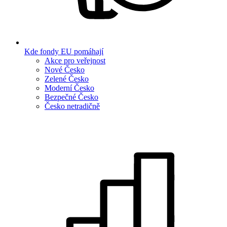
Kde fondy EU pomáhají
Akce pro veřejnost
Nové Česko
Zelené Česko
Moderní Česko
Bezpečné Česko
Česko netradičně