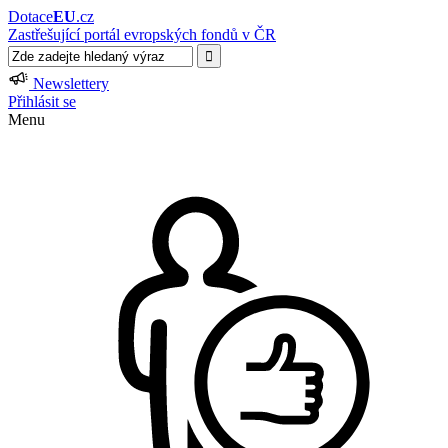
Dotace
EU
.cz
Zastřešující portál evropských fondů v ČR
Newslettery
Přihlásit se
Menu