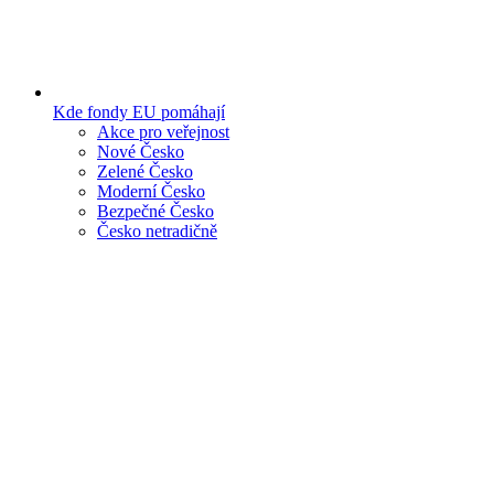
Kde fondy EU pomáhají
Akce pro veřejnost
Nové Česko
Zelené Česko
Moderní Česko
Bezpečné Česko
Česko netradičně