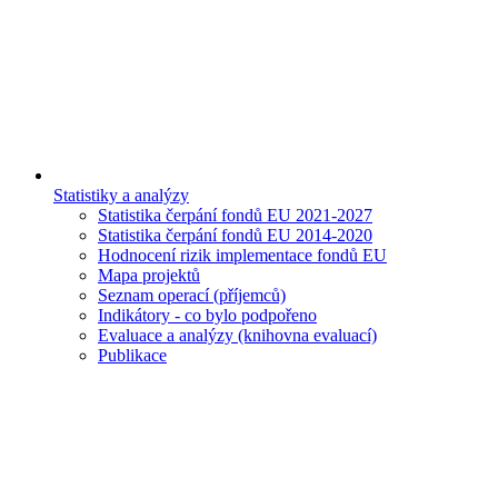
Statistiky a analýzy
Statistika čerpání fondů EU 2021-2027
Statistika čerpání fondů EU 2014-2020
Hodnocení rizik implementace fondů EU
Mapa projektů
Seznam operací (příjemců)
Indikátory - co bylo podpořeno
Evaluace a analýzy (knihovna evaluací)
Publikace