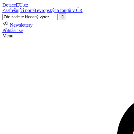
Dotace
EU
.cz
Zastřešující portál evropských fondů v ČR
Newslettery
Přihlásit se
Menu