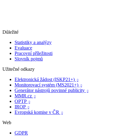
Důležité
Statistiky a analýzy
Evaluace
Pracovní příležitosti
Slovník pojmů
Užitečné odkazy
Elektronická žádost (ISKP21+)

Monitorovací systém (MS2021+)

Generátor nástrojů povinné publicity

MMR.cz

OPTP

IROP

Evropská komise v ČR

Web
GDPR