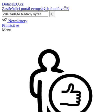
Dotace
EU
.cz
Zastřešující portál evropských fondů v ČR
Newslettery
Přihlásit se
Menu