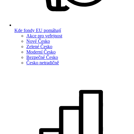
Kde fondy EU pomáhají
Akce pro veřejnost
Nové Česko
Zelené Česko
Moderní Česko
Bezpečné Česko
Česko netradičně