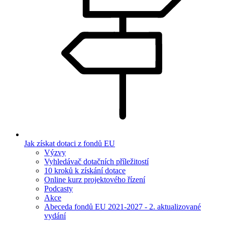
Jak získat dotaci z fondů EU
Výzvy
Vyhledávač dotačních příležitostí
10 kroků k získání dotace
Online kurz projektového řízení
Podcasty
Akce
Abeceda fondů EU 2021-2027 - 2. aktualizované
vydání