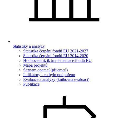
Statistiky a analýzy
Statistika čerpání fondů EU 2021-2027
Statistika čerpání fondů EU 2014-2020
Hodnocení rizik implementace fondů EU
Mapa projektů
Seznam operací (příjemců)
Indikátory - co bylo podpořeno
Evaluace a analýzy (knihovna evaluací)
Publikace