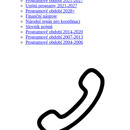
Programové období 2021-2027
Unijní programy 2021-2027
Programové období 2028+
Finanční nástroje
Národní orgán pro koordinaci
Slovník pojmů
Programové období 2014-2020
Programové období 2007-2013
Programové období 2004-2006