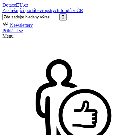
Dotace
EU
.cz
Zastřešující portál evropských fondů v ČR
Newslettery
Přihlásit se
Menu