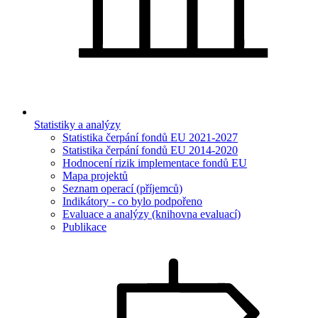
Statistiky a analýzy
Statistika čerpání fondů EU 2021-2027
Statistika čerpání fondů EU 2014-2020
Hodnocení rizik implementace fondů EU
Mapa projektů
Seznam operací (příjemců)
Indikátory - co bylo podpořeno
Evaluace a analýzy (knihovna evaluací)
Publikace