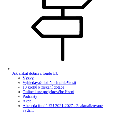
Jak získat dotaci z fondů EU
Výzvy
Vyhledávač dotačních příležitostí
10 kroků k získání dotace
Online kurz projektového řízení
Podcasty
Akce
Abeceda fondů EU 2021-2027 - 2. aktualizované
vydání