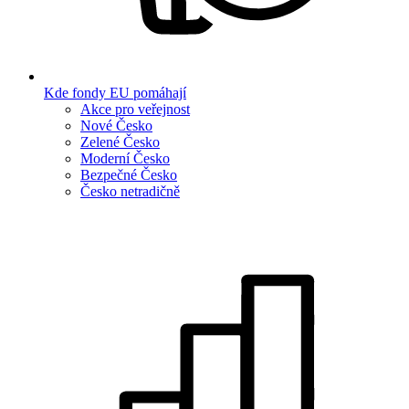
Kde fondy EU pomáhají
Akce pro veřejnost
Nové Česko
Zelené Česko
Moderní Česko
Bezpečné Česko
Česko netradičně