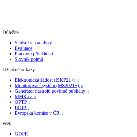
Důležité
Statistiky a analýzy
Evaluace
Pracovní příležitosti
Slovník pojmů
Užitečné odkazy
Elektronická žádost (ISKP21+)

Monitorovací systém (MS2021+)

Generátor nástrojů povinné publicity

MMR.cz

OPTP

IROP

Evropská komise v ČR

Web
GDPR