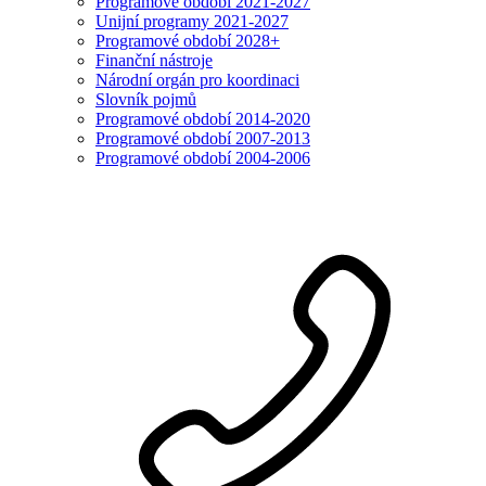
Programové období 2021-2027
Unijní programy 2021-2027
Programové období 2028+
Finanční nástroje
Národní orgán pro koordinaci
Slovník pojmů
Programové období 2014-2020
Programové období 2007-2013
Programové období 2004-2006