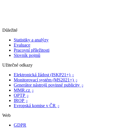
Důležité
Statistiky a analýzy
Evaluace
Pracovní příležitosti
Slovník pojmů
Užitečné odkazy
Elektronická žádost (ISKP21+)

Monitorovací systém (MS2021+)

Generátor nástrojů povinné publicity

MMR.cz

OPTP

IROP

Evropská komise v ČR

Web
GDPR