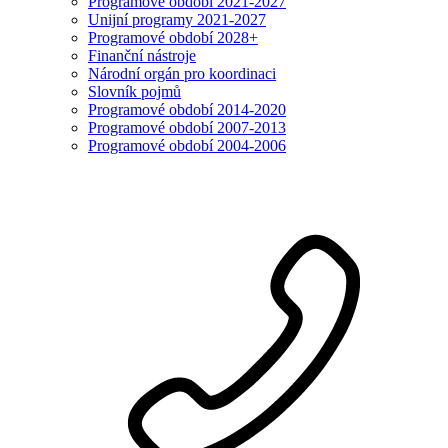
Programové období 2021-2027
Unijní programy 2021-2027
Programové období 2028+
Finanční nástroje
Národní orgán pro koordinaci
Slovník pojmů
Programové období 2014-2020
Programové období 2007-2013
Programové období 2004-2006