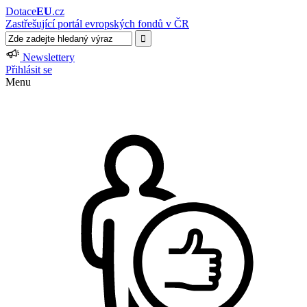
Dotace
EU
.cz
Zastřešující portál evropských fondů v ČR
Newslettery
Přihlásit se
Menu