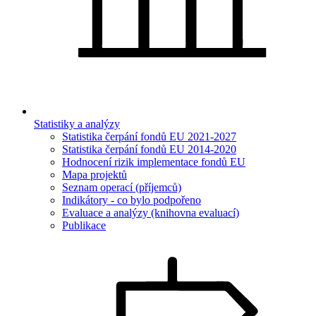
Statistiky a analýzy
Statistika čerpání fondů EU 2021-2027
Statistika čerpání fondů EU 2014-2020
Hodnocení rizik implementace fondů EU
Mapa projektů
Seznam operací (příjemců)
Indikátory - co bylo podpořeno
Evaluace a analýzy (knihovna evaluací)
Publikace