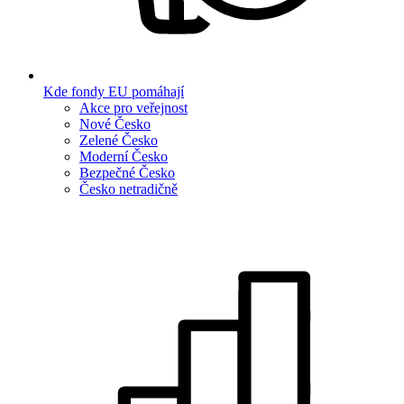
Kde fondy EU pomáhají
Akce pro veřejnost
Nové Česko
Zelené Česko
Moderní Česko
Bezpečné Česko
Česko netradičně