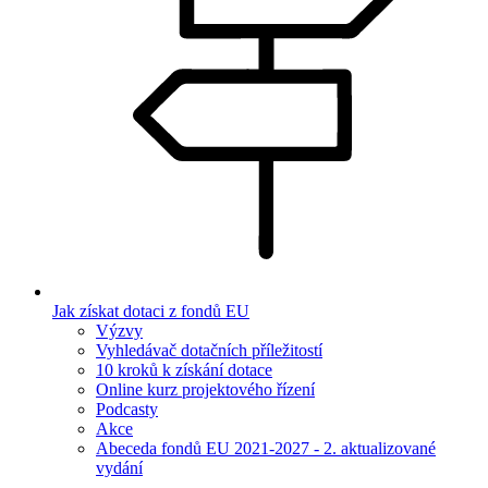
Jak získat dotaci z fondů EU
Výzvy
Vyhledávač dotačních příležitostí
10 kroků k získání dotace
Online kurz projektového řízení
Podcasty
Akce
Abeceda fondů EU 2021-2027 - 2. aktualizované
vydání