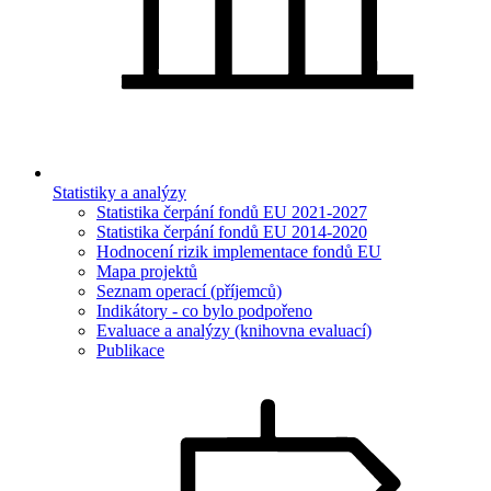
Statistiky a analýzy
Statistika čerpání fondů EU 2021-2027
Statistika čerpání fondů EU 2014-2020
Hodnocení rizik implementace fondů EU
Mapa projektů
Seznam operací (příjemců)
Indikátory - co bylo podpořeno
Evaluace a analýzy (knihovna evaluací)
Publikace