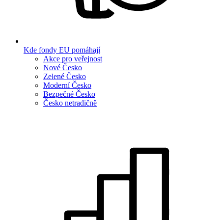
Kde fondy EU pomáhají
Akce pro veřejnost
Nové Česko
Zelené Česko
Moderní Česko
Bezpečné Česko
Česko netradičně