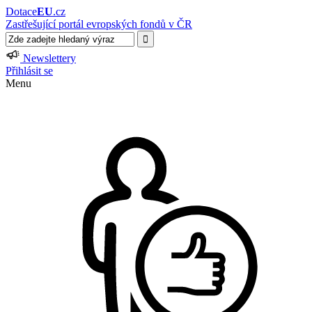
Dotace
EU
.cz
Zastřešující portál evropských fondů v ČR
Newslettery
Přihlásit se
Menu