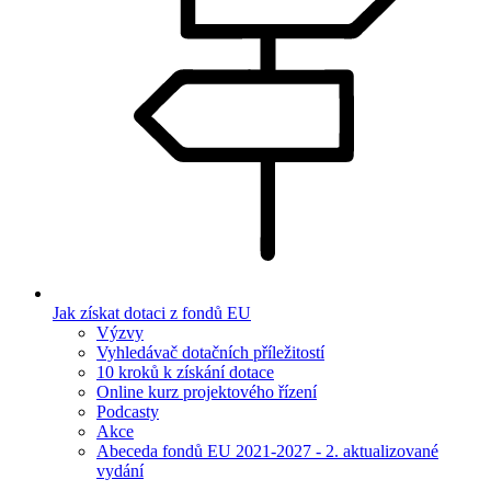
Jak získat dotaci z fondů EU
Výzvy
Vyhledávač dotačních příležitostí
10 kroků k získání dotace
Online kurz projektového řízení
Podcasty
Akce
Abeceda fondů EU 2021-2027 - 2. aktualizované
vydání