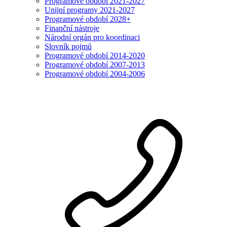
Programové období 2021-2027
Unijní programy 2021-2027
Programové období 2028+
Finanční nástroje
Národní orgán pro koordinaci
Slovník pojmů
Programové období 2014-2020
Programové období 2007-2013
Programové období 2004-2006