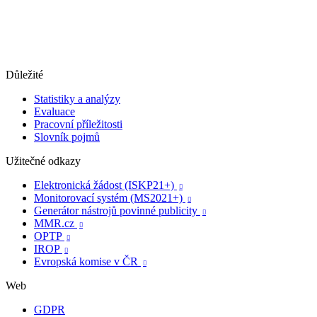
Důležité
Statistiky a analýzy
Evaluace
Pracovní příležitosti
Slovník pojmů
Užitečné odkazy
Elektronická žádost (ISKP21+)

Monitorovací systém (MS2021+)

Generátor nástrojů povinné publicity

MMR.cz

OPTP

IROP

Evropská komise v ČR

Web
GDPR