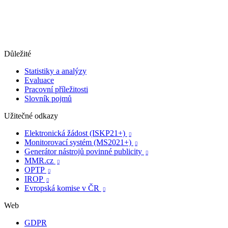
Důležité
Statistiky a analýzy
Evaluace
Pracovní příležitosti
Slovník pojmů
Užitečné odkazy
Elektronická žádost (ISKP21+)

Monitorovací systém (MS2021+)

Generátor nástrojů povinné publicity

MMR.cz

OPTP

IROP

Evropská komise v ČR

Web
GDPR