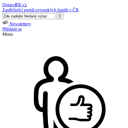
Dotace
EU
.cz
Zastřešující portál evropských fondů v ČR
Newslettery
Přihlásit se
Menu