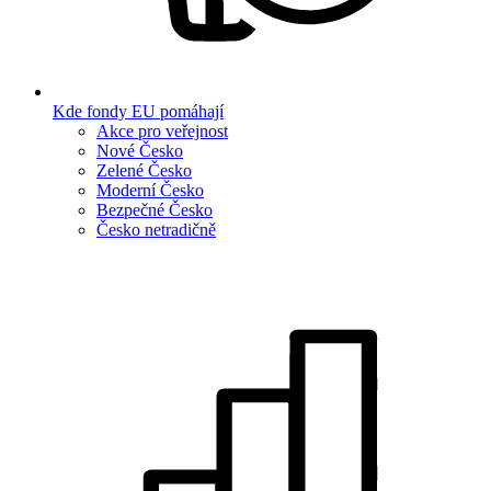
Kde fondy EU pomáhají
Akce pro veřejnost
Nové Česko
Zelené Česko
Moderní Česko
Bezpečné Česko
Česko netradičně