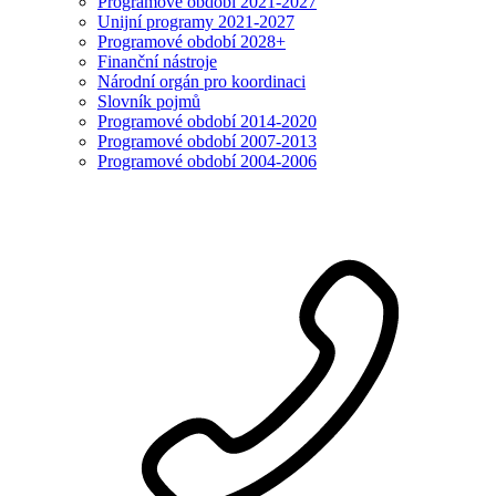
Programové období 2021-2027
Unijní programy 2021-2027
Programové období 2028+
Finanční nástroje
Národní orgán pro koordinaci
Slovník pojmů
Programové období 2014-2020
Programové období 2007-2013
Programové období 2004-2006