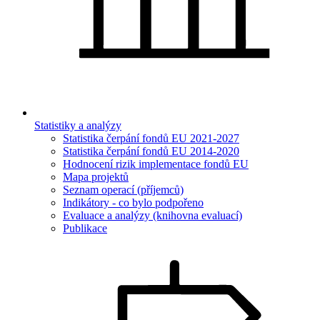
Statistiky a analýzy
Statistika čerpání fondů EU 2021-2027
Statistika čerpání fondů EU 2014-2020
Hodnocení rizik implementace fondů EU
Mapa projektů
Seznam operací (příjemců)
Indikátory - co bylo podpořeno
Evaluace a analýzy (knihovna evaluací)
Publikace