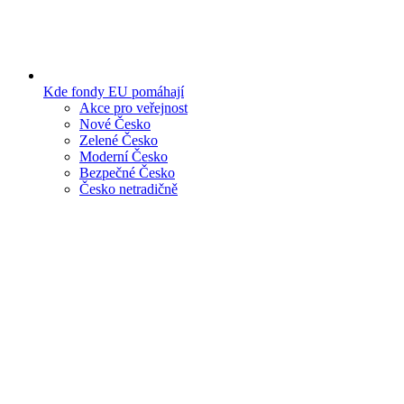
Kde fondy EU pomáhají
Akce pro veřejnost
Nové Česko
Zelené Česko
Moderní Česko
Bezpečné Česko
Česko netradičně