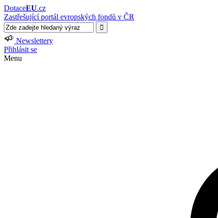
Dotace
EU
.cz
Zastřešující portál evropských fondů v ČR
Newslettery
Přihlásit se
Menu