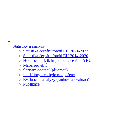
Statistiky a analýzy
Statistika čerpání fondů EU 2021-2027
Statistika čerpání fondů EU 2014-2020
Hodnocení rizik implementace fondů EU
Mapa projektů
Seznam operací (příjemců)
Indikátory - co bylo podpořeno
Evaluace a analýzy (knihovna evaluací)
Publikace