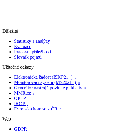
Důležité
Statistiky a analýzy
Evaluace
Pracovní příležitosti
Slovník pojmů
Užitečné odkazy
Elektronická žádost (ISKP21+)

Monitorovací systém (MS2021+)

Generátor nástrojů povinné publicity

MMR.cz

OPTP

IROP

Evropská komise v ČR

Web
GDPR