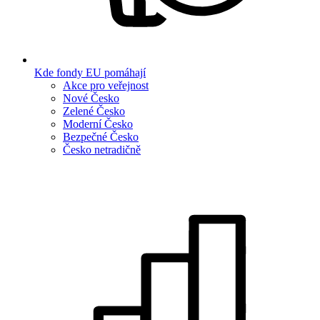
Kde fondy EU pomáhají
Akce pro veřejnost
Nové Česko
Zelené Česko
Moderní Česko
Bezpečné Česko
Česko netradičně