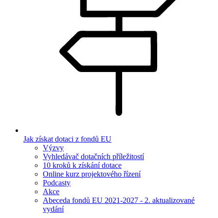
Jak získat dotaci z fondů EU
Výzvy
Vyhledávač dotačních příležitostí
10 kroků k získání dotace
Online kurz projektového řízení
Podcasty
Akce
Abeceda fondů EU 2021-2027 - 2. aktualizované
vydání