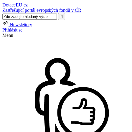
Dotace
EU
.cz
Zastřešující portál evropských fondů v ČR
Newslettery
Přihlásit se
Menu