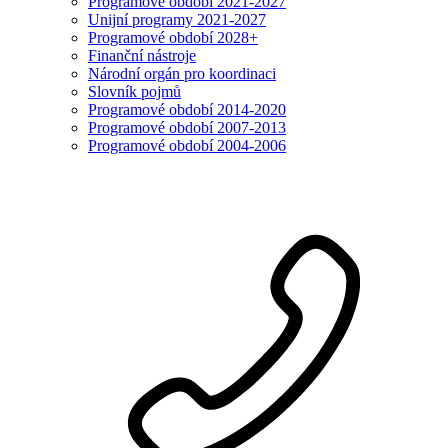
Programové období 2021-2027
Unijní programy 2021-2027
Programové období 2028+
Finanční nástroje
Národní orgán pro koordinaci
Slovník pojmů
Programové období 2014-2020
Programové období 2007-2013
Programové období 2004-2006