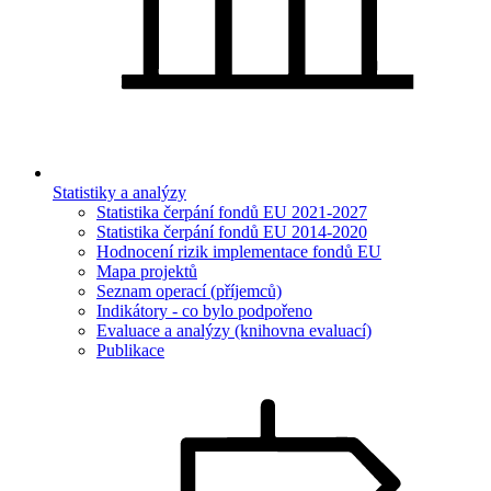
Statistiky a analýzy
Statistika čerpání fondů EU 2021-2027
Statistika čerpání fondů EU 2014-2020
Hodnocení rizik implementace fondů EU
Mapa projektů
Seznam operací (příjemců)
Indikátory - co bylo podpořeno
Evaluace a analýzy (knihovna evaluací)
Publikace