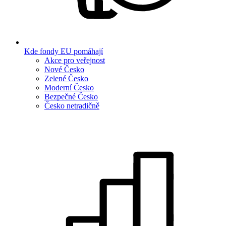
Kde fondy EU pomáhají
Akce pro veřejnost
Nové Česko
Zelené Česko
Moderní Česko
Bezpečné Česko
Česko netradičně