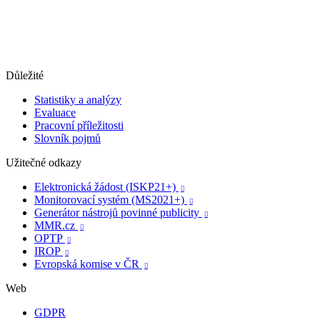
Důležité
Statistiky a analýzy
Evaluace
Pracovní příležitosti
Slovník pojmů
Užitečné odkazy
Elektronická žádost (ISKP21+)

Monitorovací systém (MS2021+)

Generátor nástrojů povinné publicity

MMR.cz

OPTP

IROP

Evropská komise v ČR

Web
GDPR