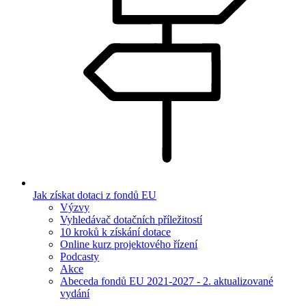
Jak získat dotaci z fondů EU
Výzvy
Vyhledávač dotačních příležitostí
10 kroků k získání dotace
Online kurz projektového řízení
Podcasty
Akce
Abeceda fondů EU 2021-2027 - 2. aktualizované
vydání