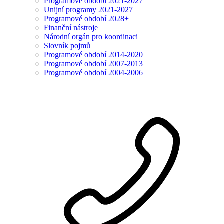
Programové období 2021-2027
Unijní programy 2021-2027
Programové období 2028+
Finanční nástroje
Národní orgán pro koordinaci
Slovník pojmů
Programové období 2014-2020
Programové období 2007-2013
Programové období 2004-2006