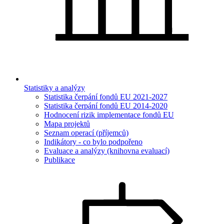
Statistiky a analýzy
Statistika čerpání fondů EU 2021-2027
Statistika čerpání fondů EU 2014-2020
Hodnocení rizik implementace fondů EU
Mapa projektů
Seznam operací (příjemců)
Indikátory - co bylo podpořeno
Evaluace a analýzy (knihovna evaluací)
Publikace