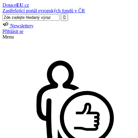
Dotace
EU
.cz
Zastřešující portál evropských fondů v ČR
Newslettery
Přihlásit se
Menu