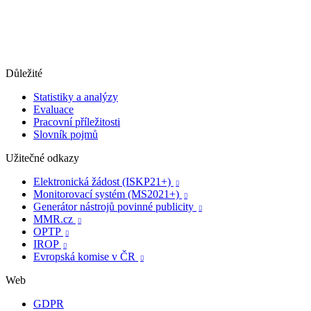
Důležité
Statistiky a analýzy
Evaluace
Pracovní příležitosti
Slovník pojmů
Užitečné odkazy
Elektronická žádost (ISKP21+)

Monitorovací systém (MS2021+)

Generátor nástrojů povinné publicity

MMR.cz

OPTP

IROP

Evropská komise v ČR

Web
GDPR