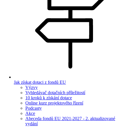
Jak získat dotaci z fondů EU
Výzvy
Vyhledávač dotačních příležitostí
10 kroků k získání dotace
Online kurz projektového řízení
Podcasty
Akce
Abeceda fondů EU 2021-2027 - 2. aktualizované
vydání