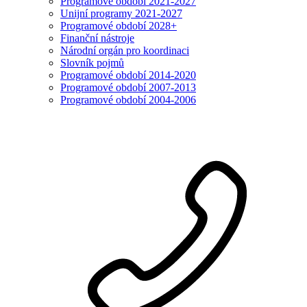
Programové období 2021-2027
Unijní programy 2021-2027
Programové období 2028+
Finanční nástroje
Národní orgán pro koordinaci
Slovník pojmů
Programové období 2014-2020
Programové období 2007-2013
Programové období 2004-2006