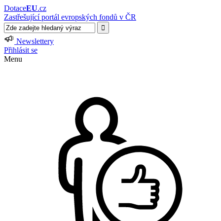
Dotace
EU
.cz
Zastřešující portál evropských fondů v ČR
Newslettery
Přihlásit se
Menu