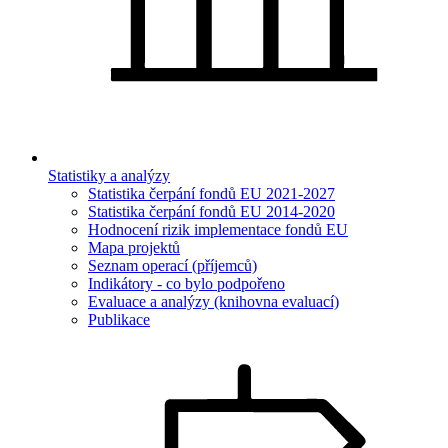
Statistiky a analýzy
Statistika čerpání fondů EU 2021-2027
Statistika čerpání fondů EU 2014-2020
Hodnocení rizik implementace fondů EU
Mapa projektů
Seznam operací (příjemců)
Indikátory - co bylo podpořeno
Evaluace a analýzy (knihovna evaluací)
Publikace