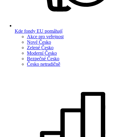
Kde fondy EU pomáhají
Akce pro veřejnost
Nové Česko
Zelené Česko
Moderní Česko
Bezpečné Česko
Česko netradičně