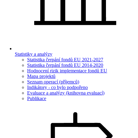
Statistiky a analýzy
Statistika čerpání fondů EU 2021-2027
Statistika čerpání fondů EU 2014-2020
Hodnocení rizik implementace fondů EU
Mapa projektů
Seznam operací (příjemců)
Indikátory - co bylo podpořeno
Evaluace a analýzy (knihovna evaluací)
Publikace