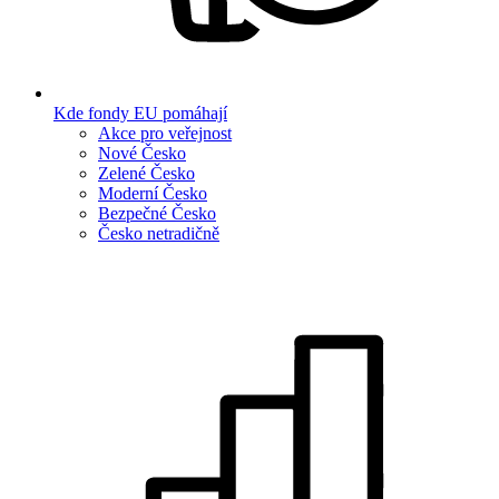
Kde fondy EU pomáhají
Akce pro veřejnost
Nové Česko
Zelené Česko
Moderní Česko
Bezpečné Česko
Česko netradičně