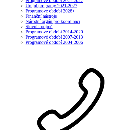
Programové období 2021-2027
Unijní programy 2021-2027
Programové období 2028+
Finanční nástroje
Národní orgán pro koordinaci
Slovník pojmů
Programové období 2014-2020
Programové období 2007-2013
Programové období 2004-2006