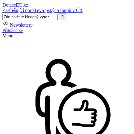
Dotace
EU
.cz
Zastřešující portál evropských fondů v ČR
Newslettery
Přihlásit se
Menu