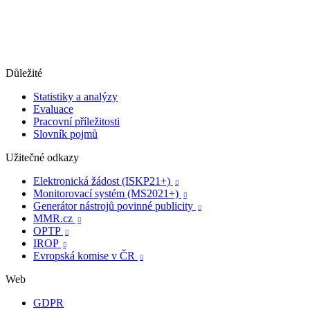
Důležité
Statistiky a analýzy
Evaluace
Pracovní příležitosti
Slovník pojmů
Užitečné odkazy
Elektronická žádost (ISKP21+)

Monitorovací systém (MS2021+)

Generátor nástrojů povinné publicity

MMR.cz

OPTP

IROP

Evropská komise v ČR

Web
GDPR