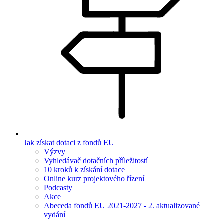
Jak získat dotaci z fondů EU
Výzvy
Vyhledávač dotačních příležitostí
10 kroků k získání dotace
Online kurz projektového řízení
Podcasty
Akce
Abeceda fondů EU 2021-2027 - 2. aktualizované
vydání