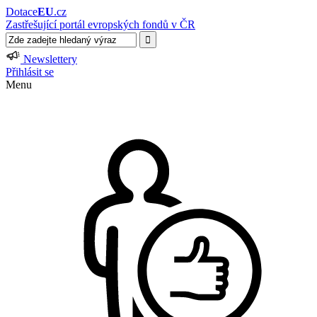
Dotace
EU
.cz
Zastřešující portál evropských fondů v ČR
Newslettery
Přihlásit se
Menu