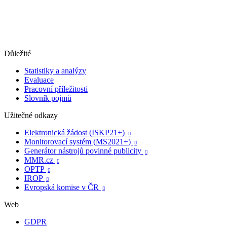
Důležité
Statistiky a analýzy
Evaluace
Pracovní příležitosti
Slovník pojmů
Užitečné odkazy
Elektronická žádost (ISKP21+)

Monitorovací systém (MS2021+)

Generátor nástrojů povinné publicity

MMR.cz

OPTP

IROP

Evropská komise v ČR

Web
GDPR