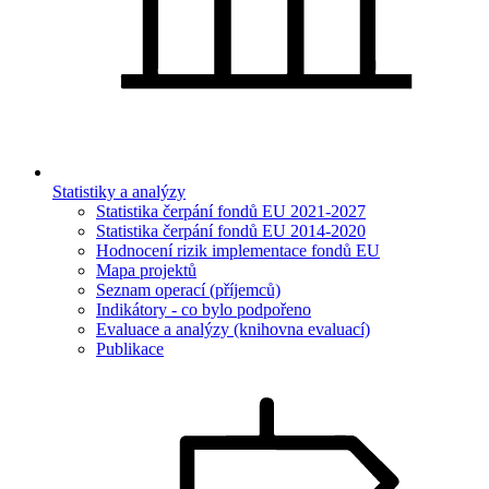
Statistiky a analýzy
Statistika čerpání fondů EU 2021-2027
Statistika čerpání fondů EU 2014-2020
Hodnocení rizik implementace fondů EU
Mapa projektů
Seznam operací (příjemců)
Indikátory - co bylo podpořeno
Evaluace a analýzy (knihovna evaluací)
Publikace