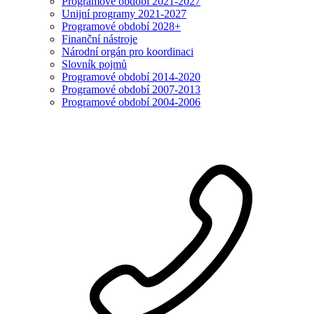
Programové období 2021-2027
Unijní programy 2021-2027
Programové období 2028+
Finanční nástroje
Národní orgán pro koordinaci
Slovník pojmů
Programové období 2014-2020
Programové období 2007-2013
Programové období 2004-2006