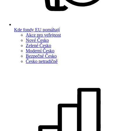
Kde fondy EU pomáhají
Akce pro veřejnost
Nové Česko
Zelené Česko
Moderní Česko
Bezpečné Česko
Česko netradičně