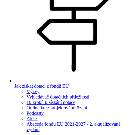
Jak získat dotaci z fondů EU
Výzvy
Vyhledávač dotačních příležitostí
10 kroků k získání dotace
Online kurz projektového řízení
Podcasty
Akce
Abeceda fondů EU 2021-2027 - 2. aktualizované
vydání