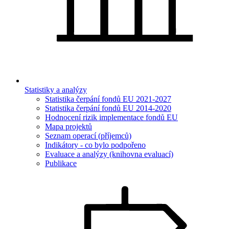
Statistiky a analýzy
Statistika čerpání fondů EU 2021-2027
Statistika čerpání fondů EU 2014-2020
Hodnocení rizik implementace fondů EU
Mapa projektů
Seznam operací (příjemců)
Indikátory - co bylo podpořeno
Evaluace a analýzy (knihovna evaluací)
Publikace