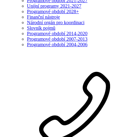
Programové období 2021-2027
Unijní programy 2021-2027
Programové období 2028+
Finanční nástroje
Národní orgán pro koordinaci
Slovník pojmů
Programové období 2014-2020
Programové období 2007-2013
Programové období 2004-2006