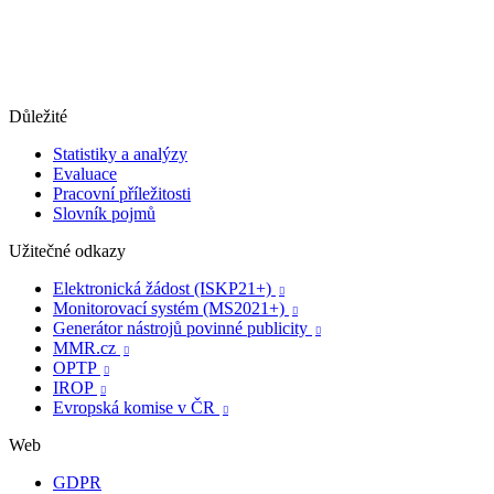
Důležité
Statistiky a analýzy
Evaluace
Pracovní příležitosti
Slovník pojmů
Užitečné odkazy
Elektronická žádost (ISKP21+)

Monitorovací systém (MS2021+)

Generátor nástrojů povinné publicity

MMR.cz

OPTP

IROP

Evropská komise v ČR

Web
GDPR