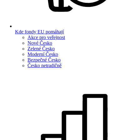
Kde fondy EU pomáhají
Akce pro veřejnost
Nové Česko
Zelené Česko
Moderní Česko
Bezpečné Česko
Česko netradičně