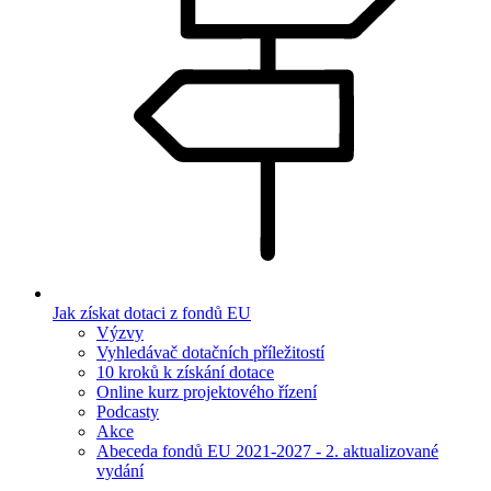
Jak získat dotaci z fondů EU
Výzvy
Vyhledávač dotačních příležitostí
10 kroků k získání dotace
Online kurz projektového řízení
Podcasty
Akce
Abeceda fondů EU 2021-2027 - 2. aktualizované
vydání