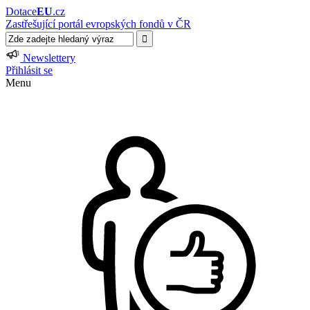
Dotace
EU
.cz
Zastřešující portál evropských fondů v ČR
Newslettery
Přihlásit se
Menu