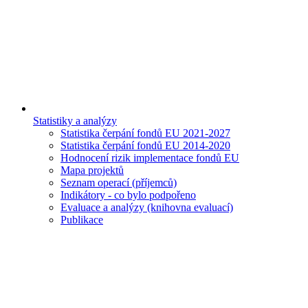
Statistiky a analýzy
Statistika čerpání fondů EU 2021-2027
Statistika čerpání fondů EU 2014-2020
Hodnocení rizik implementace fondů EU
Mapa projektů
Seznam operací (příjemců)
Indikátory - co bylo podpořeno
Evaluace a analýzy (knihovna evaluací)
Publikace