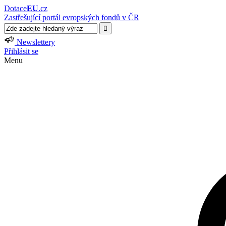
Dotace
EU
.cz
Zastřešující portál evropských fondů v ČR
Newslettery
Přihlásit se
Menu