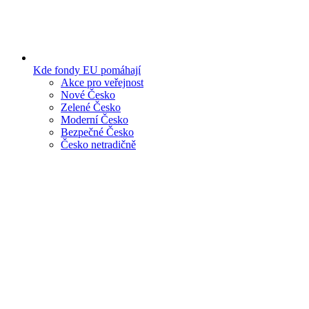
Kde fondy EU pomáhají
Akce pro veřejnost
Nové Česko
Zelené Česko
Moderní Česko
Bezpečné Česko
Česko netradičně