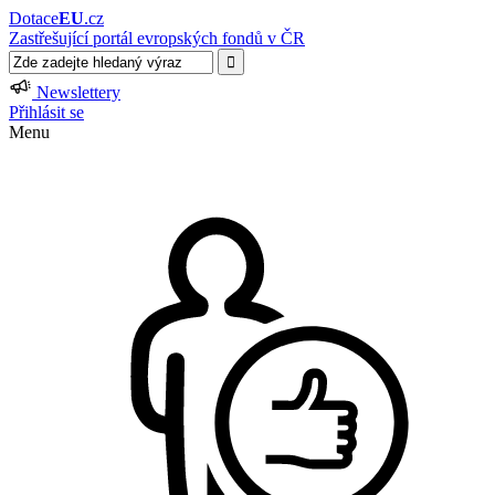
Dotace
EU
.cz
Zastřešující portál evropských fondů v ČR
Newslettery
Přihlásit se
Menu