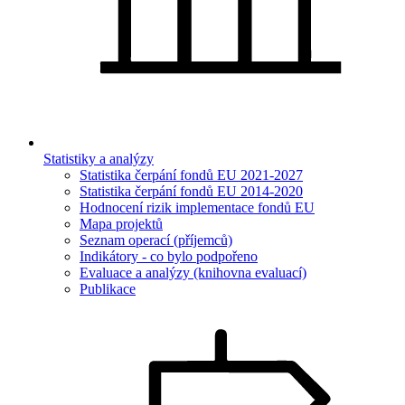
Statistiky a analýzy
Statistika čerpání fondů EU 2021-2027
Statistika čerpání fondů EU 2014-2020
Hodnocení rizik implementace fondů EU
Mapa projektů
Seznam operací (příjemců)
Indikátory - co bylo podpořeno
Evaluace a analýzy (knihovna evaluací)
Publikace