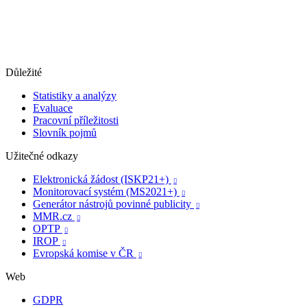
Důležité
Statistiky a analýzy
Evaluace
Pracovní příležitosti
Slovník pojmů
Užitečné odkazy
Elektronická žádost (ISKP21+)

Monitorovací systém (MS2021+)

Generátor nástrojů povinné publicity

MMR.cz

OPTP

IROP

Evropská komise v ČR

Web
GDPR