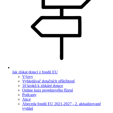
Jak získat dotaci z fondů EU
Výzvy
Vyhledávač dotačních příležitostí
10 kroků k získání dotace
Online kurz projektového řízení
Podcasty
Akce
Abeceda fondů EU 2021-2027 - 2. aktualizované
vydání