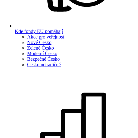
Kde fondy EU pomáhají
Akce pro veřejnost
Nové Česko
Zelené Česko
Moderní Česko
Bezpečné Česko
Česko netradičně