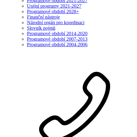
Programové období 2021-2027
Unijní programy 2021-2027
Programové období 2028+
Finanční nástroje
Národní orgán pro koordinaci
Slovník pojmů
Programové období 2014-2020
Programové období 2007-2013
Programové období 2004-2006