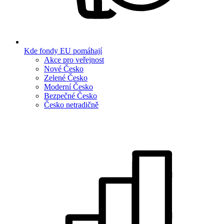
Kde fondy EU pomáhají
Akce pro veřejnost
Nové Česko
Zelené Česko
Moderní Česko
Bezpečné Česko
Česko netradičně