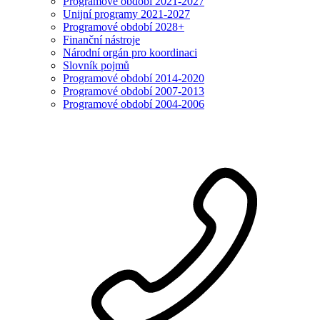
Programové období 2021-2027
Unijní programy 2021-2027
Programové období 2028+
Finanční nástroje
Národní orgán pro koordinaci
Slovník pojmů
Programové období 2014-2020
Programové období 2007-2013
Programové období 2004-2006