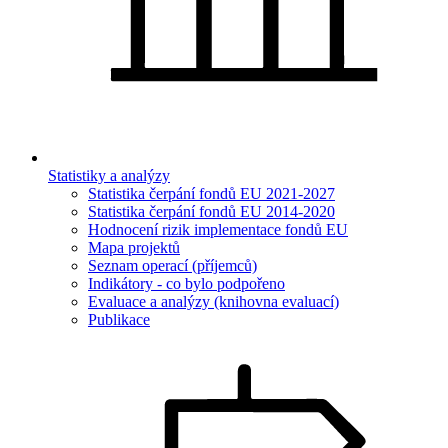
Statistiky a analýzy
Statistika čerpání fondů EU 2021-2027
Statistika čerpání fondů EU 2014-2020
Hodnocení rizik implementace fondů EU
Mapa projektů
Seznam operací (příjemců)
Indikátory - co bylo podpořeno
Evaluace a analýzy (knihovna evaluací)
Publikace