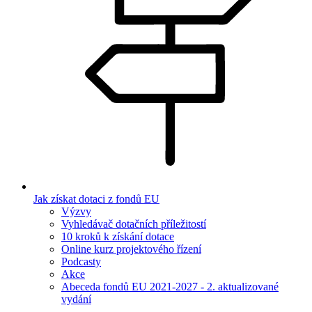
Jak získat dotaci z fondů EU
Výzvy
Vyhledávač dotačních příležitostí
10 kroků k získání dotace
Online kurz projektového řízení
Podcasty
Akce
Abeceda fondů EU 2021-2027 - 2. aktualizované
vydání