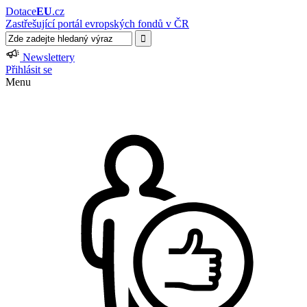
Dotace
EU
.cz
Zastřešující portál evropských fondů v ČR
Newslettery
Přihlásit se
Menu