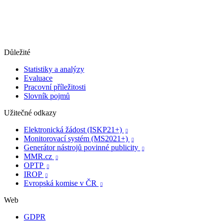
Důležité
Statistiky a analýzy
Evaluace
Pracovní příležitosti
Slovník pojmů
Užitečné odkazy
Elektronická žádost (ISKP21+)

Monitorovací systém (MS2021+)

Generátor nástrojů povinné publicity

MMR.cz

OPTP

IROP

Evropská komise v ČR

Web
GDPR