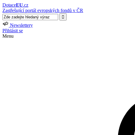
Dotace
EU
.cz
Zastřešující portál evropských fondů v ČR
Newslettery
Přihlásit se
Menu