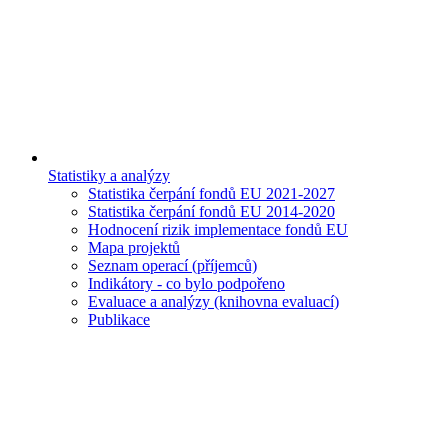
Statistiky a analýzy
Statistika čerpání fondů EU 2021-2027
Statistika čerpání fondů EU 2014-2020
Hodnocení rizik implementace fondů EU
Mapa projektů
Seznam operací (příjemců)
Indikátory - co bylo podpořeno
Evaluace a analýzy (knihovna evaluací)
Publikace