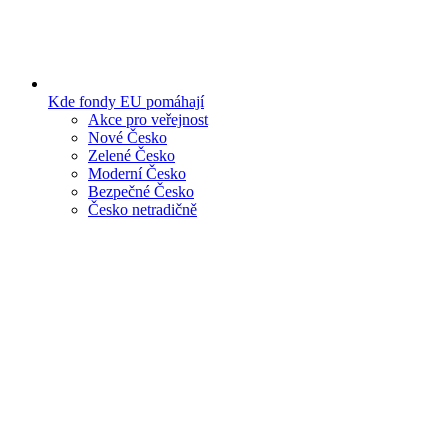
Kde fondy EU pomáhají
Akce pro veřejnost
Nové Česko
Zelené Česko
Moderní Česko
Bezpečné Česko
Česko netradičně