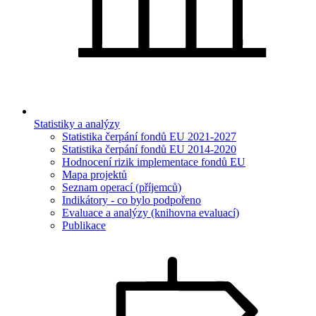
Statistiky a analýzy
Statistika čerpání fondů EU 2021-2027
Statistika čerpání fondů EU 2014-2020
Hodnocení rizik implementace fondů EU
Mapa projektů
Seznam operací (příjemců)
Indikátory - co bylo podpořeno
Evaluace a analýzy (knihovna evaluací)
Publikace