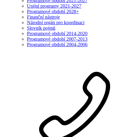
Programové období 2021-2027
Unijní programy 2021-2027
Programové období 2028+
Finanční nástroje
Národní orgán pro koordinaci
Slovník pojmů
Programové období 2014-2020
Programové období 2007-2013
Programové období 2004-2006