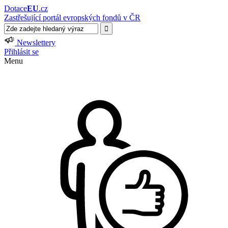
Dotace
EU
.cz
Zastřešující portál evropských fondů v ČR
Newslettery
Přihlásit se
Menu