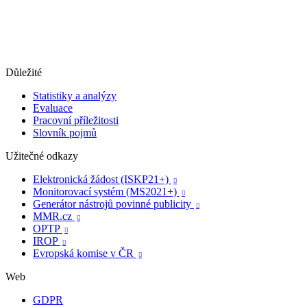
Důležité
Statistiky a analýzy
Evaluace
Pracovní příležitosti
Slovník pojmů
Užitečné odkazy
Elektronická žádost (ISKP21+)

Monitorovací systém (MS2021+)

Generátor nástrojů povinné publicity

MMR.cz

OPTP

IROP

Evropská komise v ČR

Web
GDPR