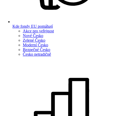
Kde fondy EU pomáhají
Akce pro veřejnost
Nové Česko
Zelené Česko
Moderní Česko
Bezpečné Česko
Česko netradičně