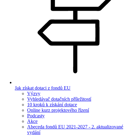
Jak získat dotaci z fondů EU
Výzvy
Vyhledávač dotačních příležitostí
10 kroků k získání dotace
Online kurz projektového řízení
Podcasty
Akce
Abeceda fondů EU 2021-2027 - 2. aktualizované
vydání