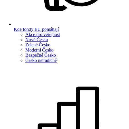
Kde fondy EU pomáhají
Akce pro veřejnost
Nové Česko
Zelené Česko
Moderní Česko
Bezpečné Česko
Česko netradičně