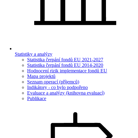
Statistiky a analýzy
Statistika čerpání fondů EU 2021-2027
Statistika čerpání fondů EU 2014-2020
Hodnocení rizik implementace fondů EU
Mapa projektů
Seznam operací (příjemců)
Indikátory - co bylo podpořeno
Evaluace a analýzy (knihovna evaluací)
Publikace