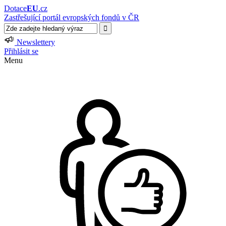
Dotace
EU
.cz
Zastřešující portál evropských fondů v ČR
Newslettery
Přihlásit se
Menu