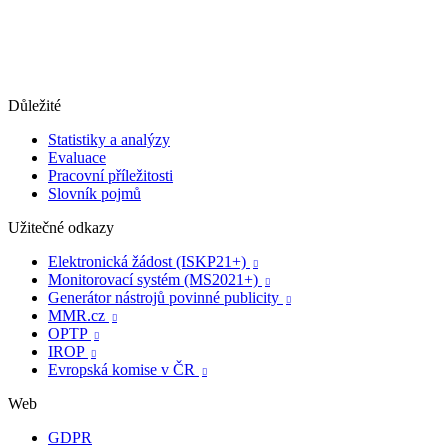
Důležité
Statistiky a analýzy
Evaluace
Pracovní příležitosti
Slovník pojmů
Užitečné odkazy
Elektronická žádost (ISKP21+)

Monitorovací systém (MS2021+)

Generátor nástrojů povinné publicity

MMR.cz

OPTP

IROP

Evropská komise v ČR

Web
GDPR