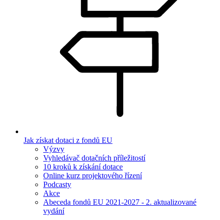
Jak získat dotaci z fondů EU
Výzvy
Vyhledávač dotačních příležitostí
10 kroků k získání dotace
Online kurz projektového řízení
Podcasty
Akce
Abeceda fondů EU 2021-2027 - 2. aktualizované
vydání