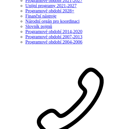
Programové období 2021-2027
Unijní programy 2021-2027
Programové období 2028+
Finanční nástroje
Národní orgán pro koordinaci
Slovník pojmů
Programové období 2014-2020
Programové období 2007-2013
Programové období 2004-2006