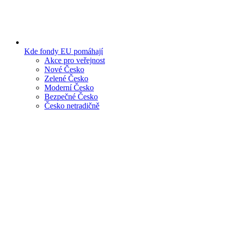
Kde fondy EU pomáhají
Akce pro veřejnost
Nové Česko
Zelené Česko
Moderní Česko
Bezpečné Česko
Česko netradičně