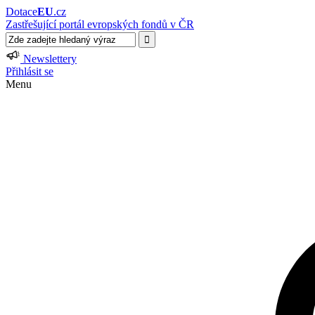
Dotace
EU
.cz
Zastřešující portál evropských fondů v ČR
Newslettery
Přihlásit se
Menu