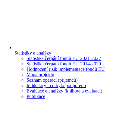
Statistiky a analýzy
Statistika čerpání fondů EU 2021-2027
Statistika čerpání fondů EU 2014-2020
Hodnocení rizik implementace fondů EU
Mapa projektů
Seznam operací (příjemců)
Indikátory - co bylo podpořeno
Evaluace a analýzy (knihovna evaluací)
Publikace