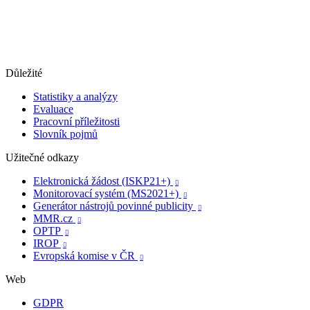
Důležité
Statistiky a analýzy
Evaluace
Pracovní příležitosti
Slovník pojmů
Užitečné odkazy
Elektronická žádost (ISKP21+)

Monitorovací systém (MS2021+)

Generátor nástrojů povinné publicity

MMR.cz

OPTP

IROP

Evropská komise v ČR

Web
GDPR