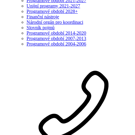
Programové období 2021-2027
Unijní programy 2021-2027
Programové období 2028+
Finanční nástroje
Národní orgán pro koordinaci
Slovník pojmů
Programové období 2014-2020
Programové období 2007-2013
Programové období 2004-2006