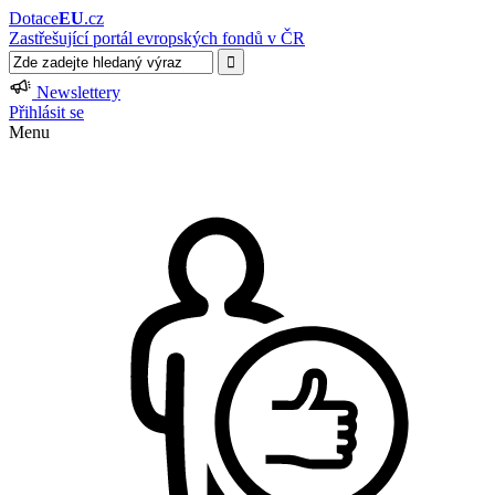
Dotace
EU
.cz
Zastřešující portál evropských fondů v ČR
Newslettery
Přihlásit se
Menu