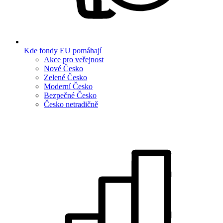
Kde fondy EU pomáhají
Akce pro veřejnost
Nové Česko
Zelené Česko
Moderní Česko
Bezpečné Česko
Česko netradičně