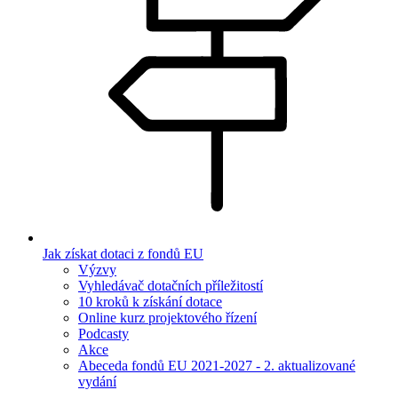
Jak získat dotaci z fondů EU
Výzvy
Vyhledávač dotačních příležitostí
10 kroků k získání dotace
Online kurz projektového řízení
Podcasty
Akce
Abeceda fondů EU 2021-2027 - 2. aktualizované
vydání