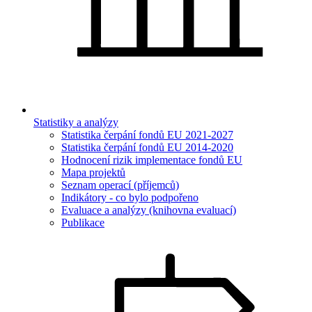
Statistiky a analýzy
Statistika čerpání fondů EU 2021-2027
Statistika čerpání fondů EU 2014-2020
Hodnocení rizik implementace fondů EU
Mapa projektů
Seznam operací (příjemců)
Indikátory - co bylo podpořeno
Evaluace a analýzy (knihovna evaluací)
Publikace