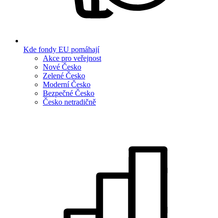
Kde fondy EU pomáhají
Akce pro veřejnost
Nové Česko
Zelené Česko
Moderní Česko
Bezpečné Česko
Česko netradičně