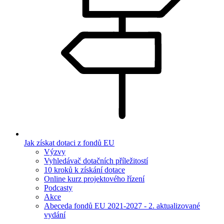
Jak získat dotaci z fondů EU
Výzvy
Vyhledávač dotačních příležitostí
10 kroků k získání dotace
Online kurz projektového řízení
Podcasty
Akce
Abeceda fondů EU 2021-2027 - 2. aktualizované
vydání