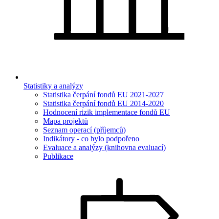
Statistiky a analýzy
Statistika čerpání fondů EU 2021-2027
Statistika čerpání fondů EU 2014-2020
Hodnocení rizik implementace fondů EU
Mapa projektů
Seznam operací (příjemců)
Indikátory - co bylo podpořeno
Evaluace a analýzy (knihovna evaluací)
Publikace