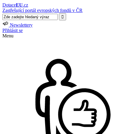
Dotace
EU
.cz
Zastřešující portál evropských fondů v ČR
Newslettery
Přihlásit se
Menu