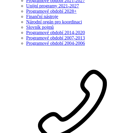
Programové období 2021-2027
Unijní programy 2021-2027
Programové období 2028+
Finanční nástroje
Národní orgán pro koordinaci
Slovník pojmů
Programové období 2014-2020
Programové období 2007-2013
Programové období 2004-2006