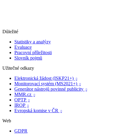
Důležité
Statistiky a analýzy
Evaluace
Pracovní příležitosti
Slovník pojmů
Užitečné odkazy
Elektronická žádost (ISKP21+)

Monitorovací systém (MS2021+)

Generátor nástrojů povinné publicity

MMR.cz

OPTP

IROP

Evropská komise v ČR

Web
GDPR