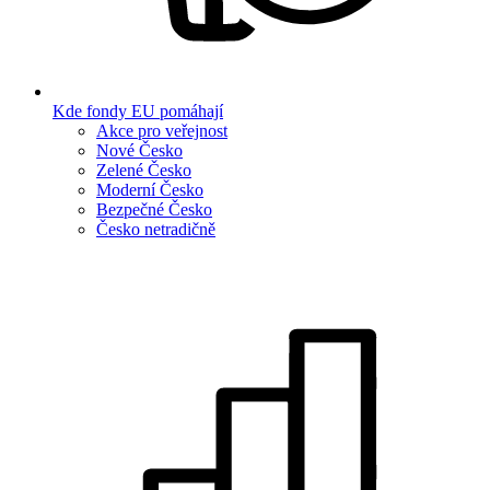
Kde fondy EU pomáhají
Akce pro veřejnost
Nové Česko
Zelené Česko
Moderní Česko
Bezpečné Česko
Česko netradičně