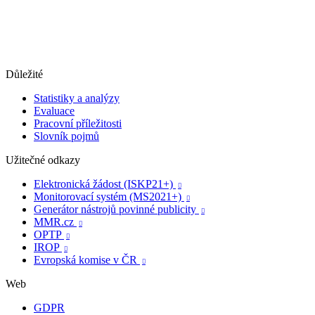
Důležité
Statistiky a analýzy
Evaluace
Pracovní příležitosti
Slovník pojmů
Užitečné odkazy
Elektronická žádost (ISKP21+)

Monitorovací systém (MS2021+)

Generátor nástrojů povinné publicity

MMR.cz

OPTP

IROP

Evropská komise v ČR

Web
GDPR