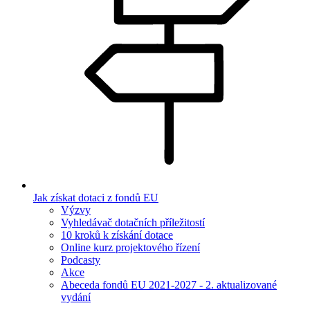
Jak získat dotaci z fondů EU
Výzvy
Vyhledávač dotačních příležitostí
10 kroků k získání dotace
Online kurz projektového řízení
Podcasty
Akce
Abeceda fondů EU 2021-2027 - 2. aktualizované
vydání