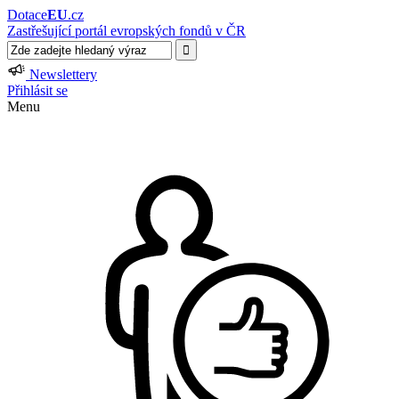
Dotace
EU
.cz
Zastřešující portál evropských fondů v ČR
Newslettery
Přihlásit se
Menu