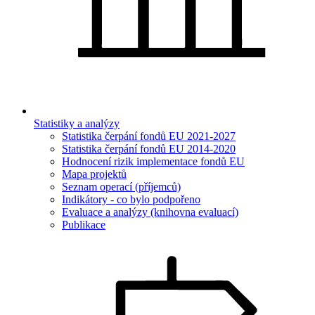
Statistiky a analýzy
Statistika čerpání fondů EU 2021-2027
Statistika čerpání fondů EU 2014-2020
Hodnocení rizik implementace fondů EU
Mapa projektů
Seznam operací (příjemců)
Indikátory - co bylo podpořeno
Evaluace a analýzy (knihovna evaluací)
Publikace