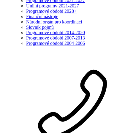
Programové období 2021-2027
Unijní programy 2021-2027
Programové období 2028+
Finanční nástroje
Národní orgán pro koordinaci
Slovník pojmů
Programové období 2014-2020
Programové období 2007-2013
Programové období 2004-2006