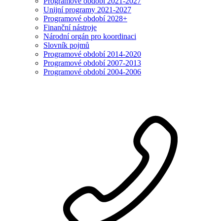
Programové období 2021-2027
Unijní programy 2021-2027
Programové období 2028+
Finanční nástroje
Národní orgán pro koordinaci
Slovník pojmů
Programové období 2014-2020
Programové období 2007-2013
Programové období 2004-2006