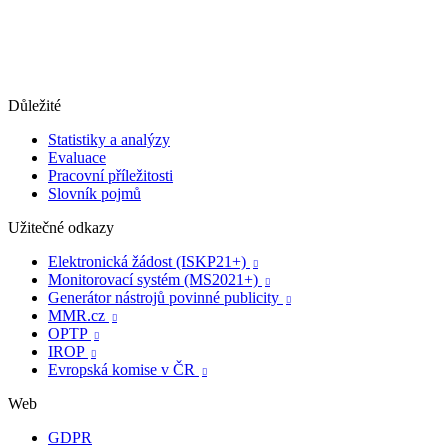
Důležité
Statistiky a analýzy
Evaluace
Pracovní příležitosti
Slovník pojmů
Užitečné odkazy
Elektronická žádost (ISKP21+)

Monitorovací systém (MS2021+)

Generátor nástrojů povinné publicity

MMR.cz

OPTP

IROP

Evropská komise v ČR

Web
GDPR