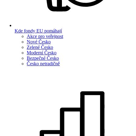
Kde fondy EU pomáhají
Akce pro veřejnost
Nové Česko
Zelené Česko
Moderní Česko
Bezpečné Česko
Česko netradičně