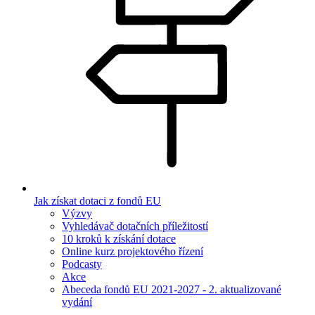
Jak získat dotaci z fondů EU
Výzvy
Vyhledávač dotačních příležitostí
10 kroků k získání dotace
Online kurz projektového řízení
Podcasty
Akce
Abeceda fondů EU 2021-2027 - 2. aktualizované
vydání