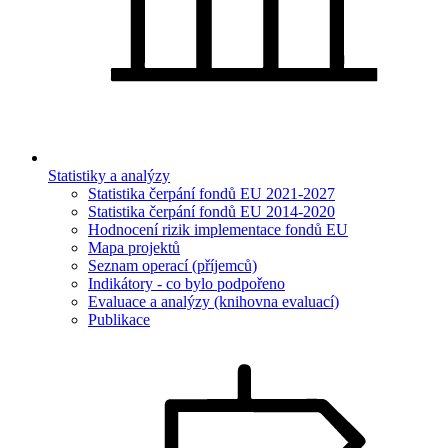
Statistiky a analýzy
Statistika čerpání fondů EU 2021-2027
Statistika čerpání fondů EU 2014-2020
Hodnocení rizik implementace fondů EU
Mapa projektů
Seznam operací (příjemců)
Indikátory - co bylo podpořeno
Evaluace a analýzy (knihovna evaluací)
Publikace