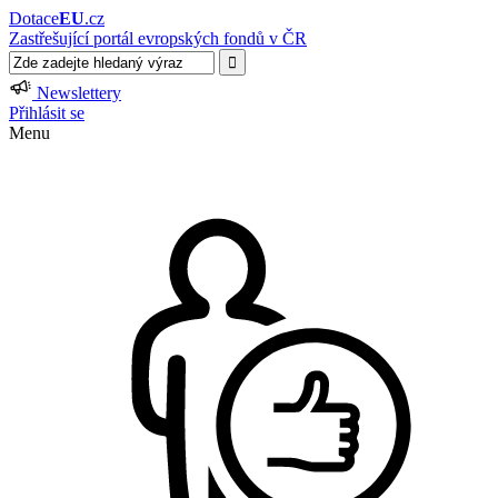
Dotace
EU
.cz
Zastřešující portál evropských fondů v ČR
Newslettery
Přihlásit se
Menu