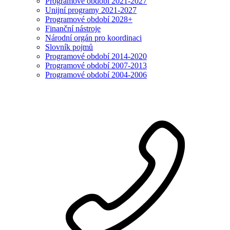
Programové období 2021-2027
Unijní programy 2021-2027
Programové období 2028+
Finanční nástroje
Národní orgán pro koordinaci
Slovník pojmů
Programové období 2014-2020
Programové období 2007-2013
Programové období 2004-2006