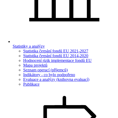
Statistiky a analýzy
Statistika čerpání fondů EU 2021-2027
Statistika čerpání fondů EU 2014-2020
Hodnocení rizik implementace fondů EU
Mapa projektů
Seznam operací (příjemců)
Indikátory - co bylo podpořeno
Evaluace a analýzy (knihovna evaluací)
Publikace