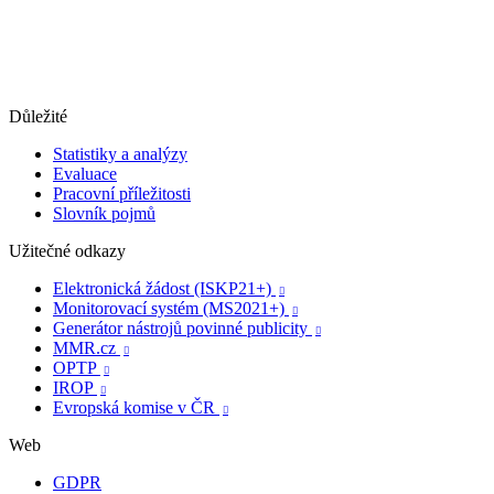
Důležité
Statistiky a analýzy
Evaluace
Pracovní příležitosti
Slovník pojmů
Užitečné odkazy
Elektronická žádost (ISKP21+)

Monitorovací systém (MS2021+)

Generátor nástrojů povinné publicity

MMR.cz

OPTP

IROP

Evropská komise v ČR

Web
GDPR