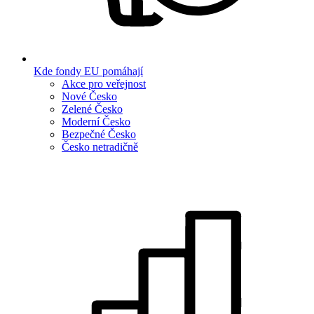
Kde fondy EU pomáhají
Akce pro veřejnost
Nové Česko
Zelené Česko
Moderní Česko
Bezpečné Česko
Česko netradičně