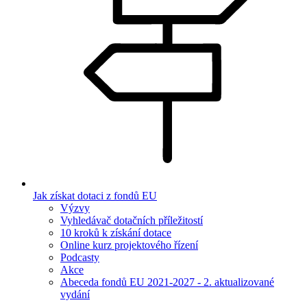
Jak získat dotaci z fondů EU
Výzvy
Vyhledávač dotačních příležitostí
10 kroků k získání dotace
Online kurz projektového řízení
Podcasty
Akce
Abeceda fondů EU 2021-2027 - 2. aktualizované
vydání