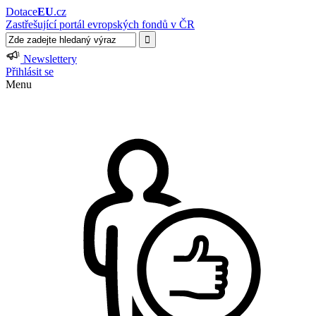
Dotace
EU
.cz
Zastřešující portál evropských fondů v ČR
Newslettery
Přihlásit se
Menu