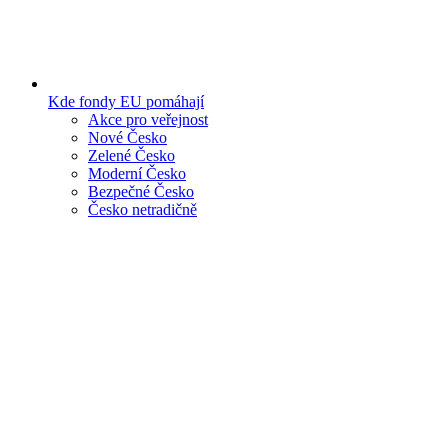
Kde fondy EU pomáhají
Akce pro veřejnost
Nové Česko
Zelené Česko
Moderní Česko
Bezpečné Česko
Česko netradičně