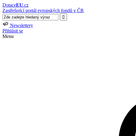
Dotace
EU
.cz
Zastřešující portál evropských fondů v ČR
Newslettery
Přihlásit se
Menu