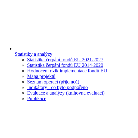
Statistiky a analýzy
Statistika čerpání fondů EU 2021-2027
Statistika čerpání fondů EU 2014-2020
Hodnocení rizik implementace fondů EU
Mapa projektů
Seznam operací (příjemců)
Indikátory - co bylo podpořeno
Evaluace a analýzy (knihovna evaluací)
Publikace