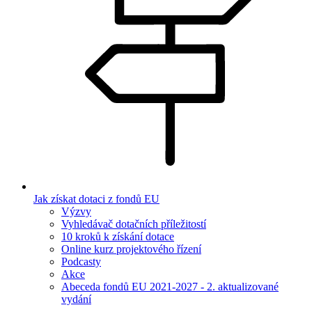
Jak získat dotaci z fondů EU
Výzvy
Vyhledávač dotačních příležitostí
10 kroků k získání dotace
Online kurz projektového řízení
Podcasty
Akce
Abeceda fondů EU 2021-2027 - 2. aktualizované
vydání