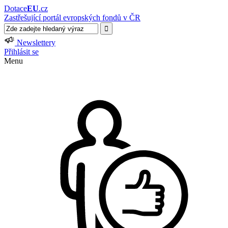
Dotace
EU
.cz
Zastřešující portál evropských fondů v ČR
Newslettery
Přihlásit se
Menu