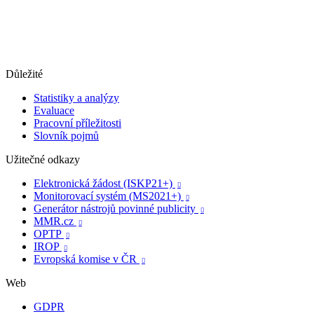
Důležité
Statistiky a analýzy
Evaluace
Pracovní příležitosti
Slovník pojmů
Užitečné odkazy
Elektronická žádost (ISKP21+)

Monitorovací systém (MS2021+)

Generátor nástrojů povinné publicity

MMR.cz

OPTP

IROP

Evropská komise v ČR

Web
GDPR