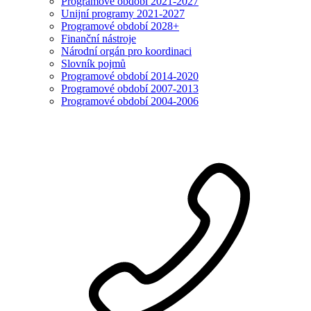
Programové období 2021-2027
Unijní programy 2021-2027
Programové období 2028+
Finanční nástroje
Národní orgán pro koordinaci
Slovník pojmů
Programové období 2014-2020
Programové období 2007-2013
Programové období 2004-2006