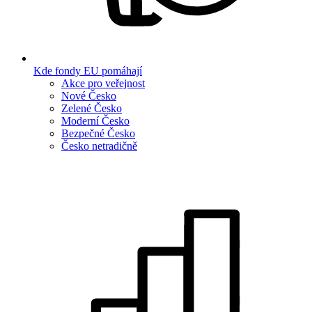
Kde fondy EU pomáhají
Akce pro veřejnost
Nové Česko
Zelené Česko
Moderní Česko
Bezpečné Česko
Česko netradičně