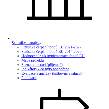
Statistiky a analýzy
Statistika čerpání fondů EU 2021-2027
Statistika čerpání fondů EU 2014-2020
Hodnocení rizik implementace fondů EU
Mapa projektů
Seznam operací (příjemců)
Indikátory - co bylo podpořeno
Evaluace a analýzy (knihovna evaluací)
Publikace