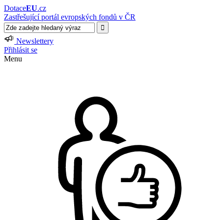
Dotace
EU
.cz
Zastřešující portál evropských fondů v ČR
Newslettery
Přihlásit se
Menu