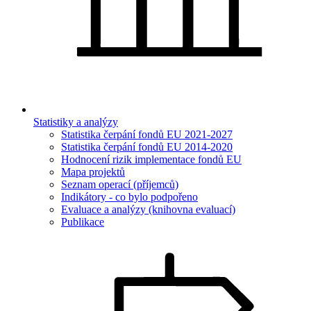
Statistiky a analýzy
Statistika čerpání fondů EU 2021-2027
Statistika čerpání fondů EU 2014-2020
Hodnocení rizik implementace fondů EU
Mapa projektů
Seznam operací (příjemců)
Indikátory - co bylo podpořeno
Evaluace a analýzy (knihovna evaluací)
Publikace