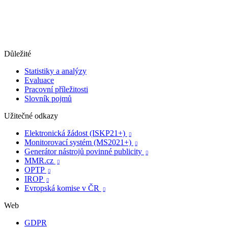
Důležité
Statistiky a analýzy
Evaluace
Pracovní příležitosti
Slovník pojmů
Užitečné odkazy
Elektronická žádost (ISKP21+)

Monitorovací systém (MS2021+)

Generátor nástrojů povinné publicity

MMR.cz

OPTP

IROP

Evropská komise v ČR

Web
GDPR