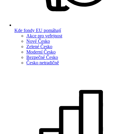
Kde fondy EU pomáhají
Akce pro veřejnost
Nové Česko
Zelené Česko
Moderní Česko
Bezpečné Česko
Česko netradičně