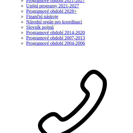
Programové období 2021-2027
Unijní programy 2021-2027
Programové období 2028+
Finanční nástroje
Národní orgán pro koordinaci
Slovník pojmů
Programové období 2014-2020
Programové období 2007-2013
Programové období 2004-2006