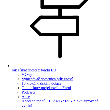
Jak získat dotaci z fondů EU
Výzvy
Vyhledávač dotačních příležitostí
10 kroků k získání dotace
Online kurz projektového řízení
Podcasty
Akce
Abeceda fondů EU 2021-2027 - 2. aktualizované
vydání