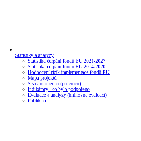
Statistiky a analýzy
Statistika čerpání fondů EU 2021-2027
Statistika čerpání fondů EU 2014-2020
Hodnocení rizik implementace fondů EU
Mapa projektů
Seznam operací (příjemců)
Indikátory - co bylo podpořeno
Evaluace a analýzy (knihovna evaluací)
Publikace