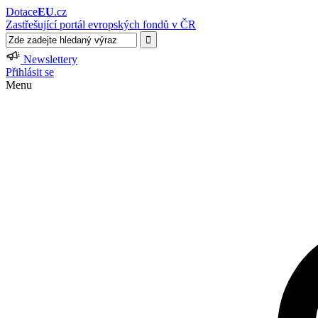
Dotace
EU
.cz
Zastřešující portál evropských fondů v ČR
Newslettery
Přihlásit se
Menu