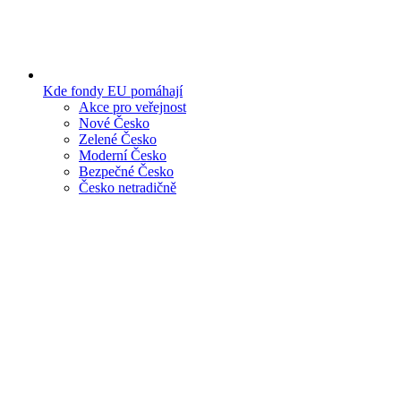
Kde fondy EU pomáhají
Akce pro veřejnost
Nové Česko
Zelené Česko
Moderní Česko
Bezpečné Česko
Česko netradičně