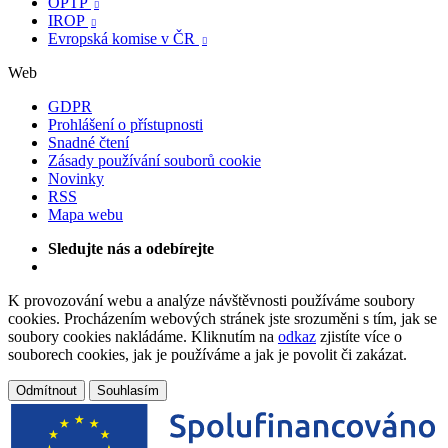
OPTP

IROP

Evropská komise v ČR

Web
GDPR
Prohlášení o přístupnosti
Snadné čtení
Zásady používání souborů cookie
Novinky
RSS
Mapa webu
Sledujte nás a odebírejte
K provozování webu a analýze návštěvnosti používáme soubory
cookies. Procházením webových stránek jste srozuměni s tím, jak se
soubory cookies nakládáme. Kliknutím na
odkaz
zjistíte více o
souborech cookies, jak je používáme a jak je povolit či zakázat.
Odmítnout
Souhlasím