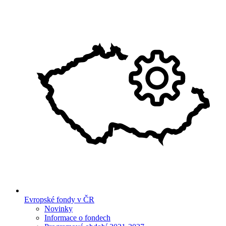
Evropské fondy v ČR
Novinky
Informace o fondech