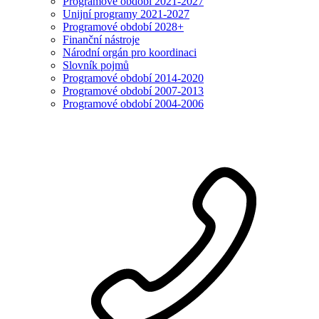
Programové období 2021-2027
Unijní programy 2021-2027
Programové období 2028+
Finanční nástroje
Národní orgán pro koordinaci
Slovník pojmů
Programové období 2014-2020
Programové období 2007-2013
Programové období 2004-2006