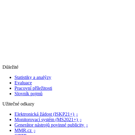
Důležité
Statistiky a analýzy
Evaluace
Pracovní příležitosti
Slovník pojmů
Užitečné odkazy
Elektronická žádost (ISKP21+)

Monitorovací systém (MS2021+)

Generátor nástrojů povinné publicity

MMR.cz
