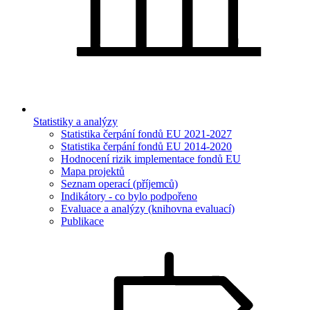
Statistiky a analýzy
Statistika čerpání fondů EU 2021-2027
Statistika čerpání fondů EU 2014-2020
Hodnocení rizik implementace fondů EU
Mapa projektů
Seznam operací (příjemců)
Indikátory - co bylo podpořeno
Evaluace a analýzy (knihovna evaluací)
Publikace