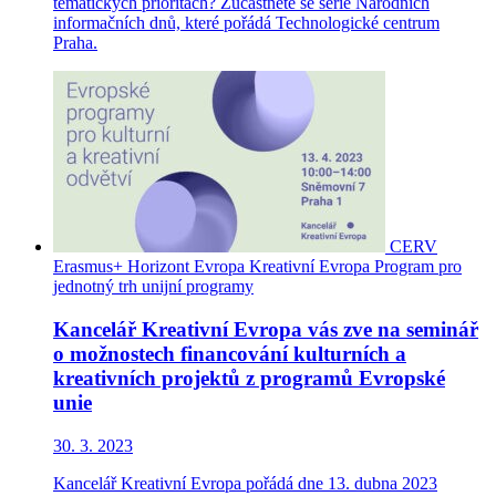
tematických prioritách? Zúčastněte se série Národních
informačních dnů, které pořádá Technologické centrum
Praha.
CERV
Erasmus+
Horizont Evropa
Kreativní Evropa
Program pro
jednotný trh
unijní programy
Kancelář Kreativní Evropa vás zve na seminář
o možnostech financování kulturních a
kreativních projektů z programů Evropské
unie
30. 3. 2023
Kancelář Kreativní Evropa pořádá dne 13. dubna 2023