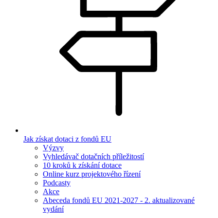
Jak získat dotaci z fondů EU
Výzvy
Vyhledávač dotačních příležitostí
10 kroků k získání dotace
Online kurz projektového řízení
Podcasty
Akce
Abeceda fondů EU 2021-2027 - 2. aktualizované
vydání