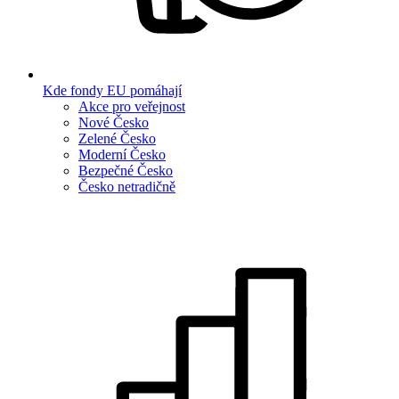
Kde fondy EU pomáhají
Akce pro veřejnost
Nové Česko
Zelené Česko
Moderní Česko
Bezpečné Česko
Česko netradičně