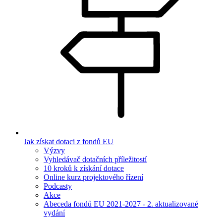
Jak získat dotaci z fondů EU
Výzvy
Vyhledávač dotačních příležitostí
10 kroků k získání dotace
Online kurz projektového řízení
Podcasty
Akce
Abeceda fondů EU 2021-2027 - 2. aktualizované
vydání