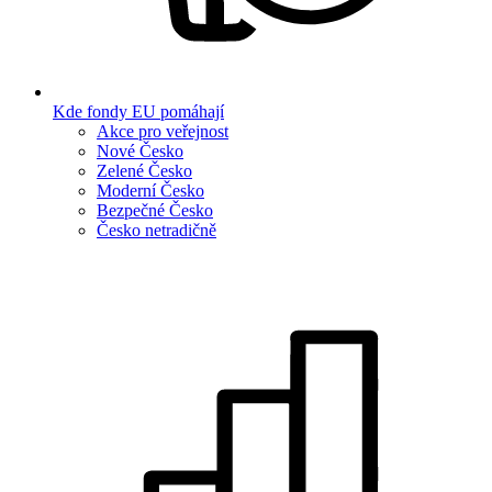
Kde fondy EU pomáhají
Akce pro veřejnost
Nové Česko
Zelené Česko
Moderní Česko
Bezpečné Česko
Česko netradičně