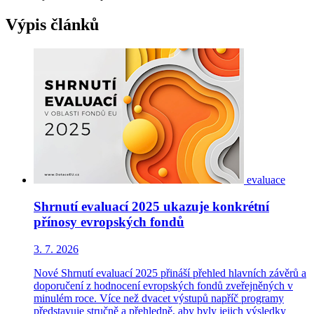
Výpis článků
evaluace
Shrnutí evaluací 2025 ukazuje konkrétní
přínosy evropských fondů
3. 7. 2026
Nové Shrnutí evaluací 2025 přináší přehled hlavních závěrů a
doporučení z hodnocení evropských fondů zveřejněných v
minulém roce. Více než dvacet výstupů napříč programy
představuje stručně a přehledně, aby byly jejich výsledky