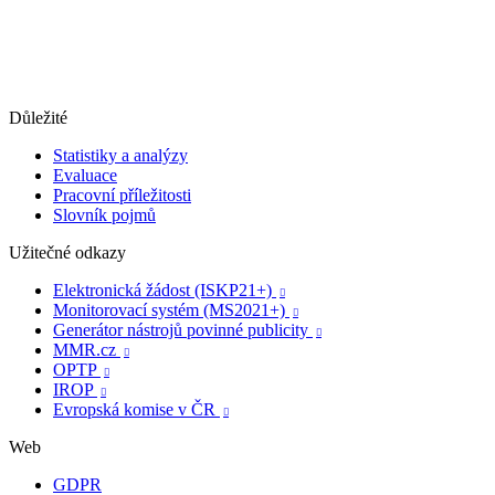
Důležité
Statistiky a analýzy
Evaluace
Pracovní příležitosti
Slovník pojmů
Užitečné odkazy
Elektronická žádost (ISKP21+)

Monitorovací systém (MS2021+)

Generátor nástrojů povinné publicity

MMR.cz

OPTP

IROP

Evropská komise v ČR

Web
GDPR