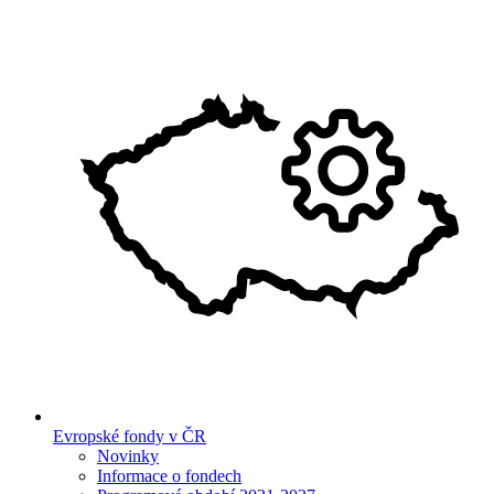
Evropské fondy v ČR
Novinky
Informace o fondech