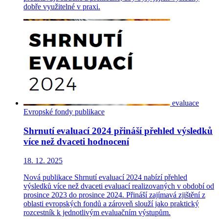
dobře využitelné v praxi.
evaluace
Evropské fondy
publikace
Shrnutí evaluací 2024 přináší přehled výsledků
více než dvaceti hodnocení
18. 12. 2025
Nová publikace Shrnutí evaluací 2024 nabízí přehled
výsledků více než dvaceti evaluací realizovaných v období od
prosince 2023 do prosince 2024. Přináší zajímavá zjištění z
oblasti evropských fondů a zároveň slouží jako praktický
rozcestník k jednotlivým evaluačním výstupům.