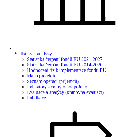
Statistiky a analýzy
Statistika čerpání fondů EU 2021-2027
Statistika čerpání fondů EU 2014-2020
Hodnocení rizik implementace fondů EU
Mapa projektů
Seznam operací (příjemců)
Indikátory - co bylo podpořeno
Evaluace a analýzy (knihovna evaluací)
Publikace