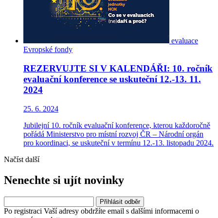
evaluace
Evropské fondy
REZERVUJTE SI V KALENDÁŘI: 10. ročník
evaluační konference se uskuteční 12.-13. 11.
2024
25. 6. 2024
Jubilejní 10. ročník evaluační konference, kterou každoročně
pořádá Ministerstvo pro místní rozvoj ČR – Národní orgán
pro koordinaci, se uskuteční v termínu 12.-13. listopadu 2024.
Načíst další
Nenechte si ujít novinky
Po registraci Vaší adresy obdržíte email s dalšími informacemi o