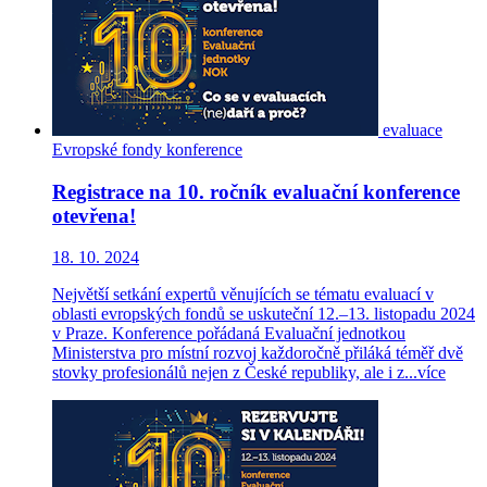
evaluace
Evropské fondy
konference
Registrace na 10. ročník evaluační konference
otevřena!
18. 10. 2024
Největší setkání expertů věnujících se tématu evaluací v
oblasti evropských fondů se uskuteční 12.–13. listopadu 2024
v Praze. Konference pořádaná Evaluační jednotkou
Ministerstva pro místní rozvoj každoročně přiláká téměř dvě
stovky profesionálů nejen z České republiky, ale i z...
více