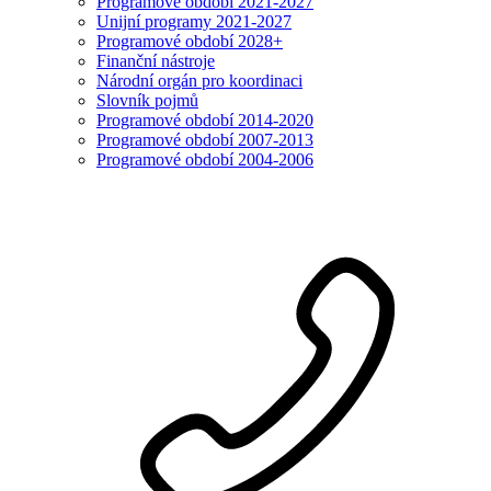
Programové období 2021-2027
Unijní programy 2021-2027
Programové období 2028+
Finanční nástroje
Národní orgán pro koordinaci
Slovník pojmů
Programové období 2014-2020
Programové období 2007-2013
Programové období 2004-2006