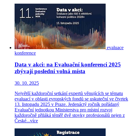
evaluace
konference
Data v akci: na Evaluační konferenci 2025
zbývají poslední volná místa
30. 10. 2025
Největší každoroční setkání expertů věnujících se tématu
evaluací v oblasti evropských fondů se uskuteční ve čtvrtek
13. listopadu 2025 v Praze. Jedenáctý ročník pořádaný
Evaluační jednotkou Ministerstva pro místní rozvoj
každoročně přiláká téměř dvě stovky profesionálů nejen z
České...
více