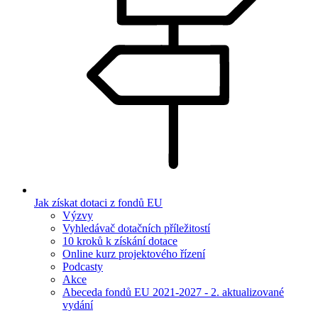
Jak získat dotaci z fondů EU
Výzvy
Vyhledávač dotačních příležitostí
10 kroků k získání dotace
Online kurz projektového řízení
Podcasty
Akce
Abeceda fondů EU 2021-2027 - 2. aktualizované
vydání