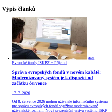
Výpis článků
data
Evropské fondy
ISKP21+
Příjemci
Správa evropských fondů v novém kabátě:
Modernizovaný systém je k dispozici od
začátku července
17. 7. 2026
Od 8. července 2026 mohou uživatelé informačního systému
pro správu evropských fondů využívat modernizované
uživatelské rozhraní. Nová prezentační vrstva systému ISKP