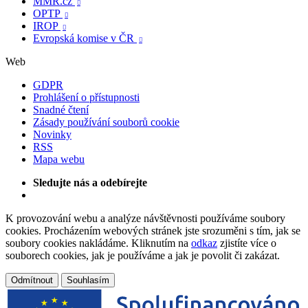
MMR.cz

OPTP

IROP

Evropská komise v ČR

Web
GDPR
Prohlášení o přístupnosti
Snadné čtení
Zásady používání souborů cookie
Novinky
RSS
Mapa webu
Sledujte nás a odebírejte
K provozování webu a analýze návštěvnosti používáme soubory
cookies. Procházením webových stránek jste srozuměni s tím, jak se
soubory cookies nakládáme. Kliknutím na
odkaz
zjistíte více o
souborech cookies, jak je používáme a jak je povolit či zakázat.
Odmítnout
Souhlasím