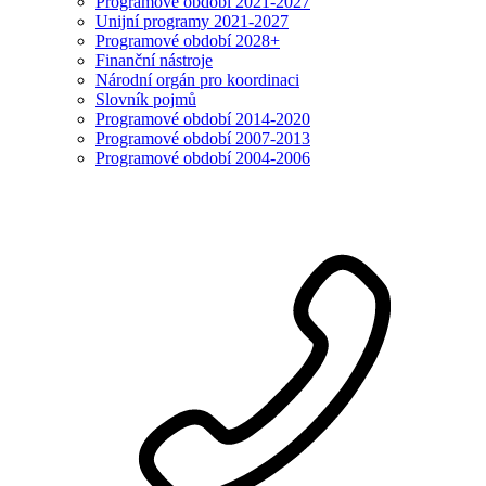
Programové období 2021-2027
Unijní programy 2021-2027
Programové období 2028+
Finanční nástroje
Národní orgán pro koordinaci
Slovník pojmů
Programové období 2014-2020
Programové období 2007-2013
Programové období 2004-2006