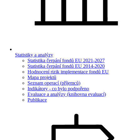
Statistiky a analýzy
Statistika čerpání fondů EU 2021-2027
Statistika čerpání fondů EU 2014-2020
Hodnocení rizik implementace fondů EU
Mapa projektů
Seznam operací (příjemců)
Indikátory - co bylo podpořeno
Evaluace a analýzy (knihovna evaluací)
Publikace