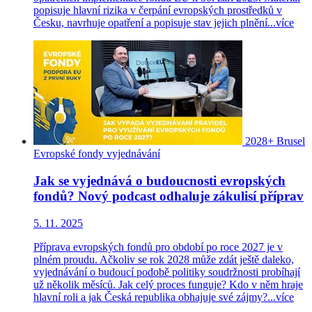
popisuje hlavní rizika v čerpání evropských prostředků v
Česku, navrhuje opatření a popisuje stav jejich plnění...
více
2028+
Brusel
Evropské fondy
vyjednávání
Jak se vyjednává o budoucnosti evropských
fondů? Nový podcast odhaluje zákulisí příprav
5. 11. 2025
Příprava evropských fondů pro období po roce 2027 je v
plném proudu. Ačkoliv se rok 2028 může zdát ještě daleko,
vyjednávání o budoucí podobě politiky soudržnosti probíhají
už několik měsíců. Jak celý proces funguje? Kdo v něm hraje
hlavní roli a jak Česká republika obhajuje své zájmy?...
více