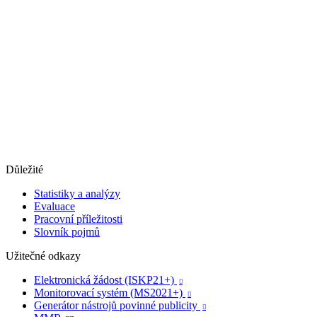
Důležité
Statistiky a analýzy
Evaluace
Pracovní příležitosti
Slovník pojmů
Užitečné odkazy
Elektronická žádost (ISKP21+)

Monitorovací systém (MS2021+)

Generátor nástrojů povinné publicity
