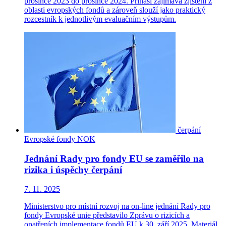
prosince 2023 do prosince 2024. Přináší zajímavá zjištění z
oblasti evropských fondů a zároveň slouží jako praktický
rozcestník k jednotlivým evaluačním výstupům.
čerpání
Evropské fondy
NOK
Jednání Rady pro fondy EU se zaměřilo na
rizika i úspěchy čerpání
7. 11. 2025
Ministerstvo pro místní rozvoj na on-line jednání Rady pro
fondy Evropské unie představilo Zprávu o rizicích a
opatřeních implementace fondů EU k 30. září 2025. Materiál