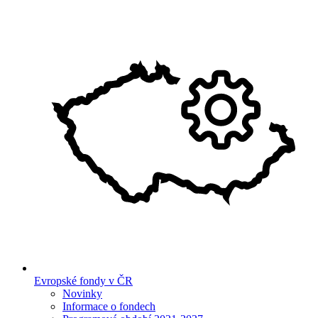
Evropské fondy v ČR
Novinky
Informace o fondech