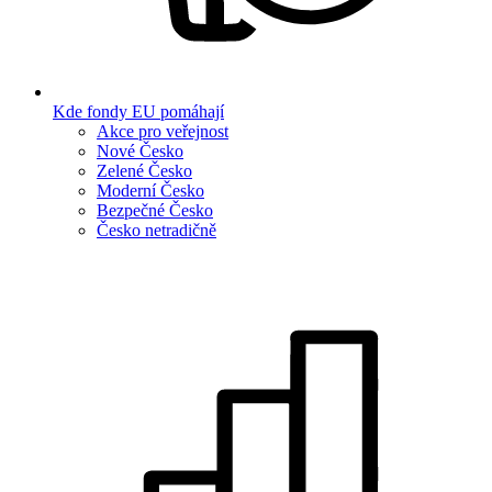
Kde fondy EU pomáhají
Akce pro veřejnost
Nové Česko
Zelené Česko
Moderní Česko
Bezpečné Česko
Česko netradičně