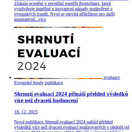
Získala ocenění v prestižní soutěži RegioStars, která
vyzdvihuje úspěšné a inovativní nápady podpořené z
evropských fondů. Nyní se otevírá příležitost pro další
inspirativní...
více
evaluace
Evropské fondy
publikace
Shrnutí evaluací 2024 přináší přehled výsledků
více než dvaceti hodnocení
18. 12. 2025
Nová publikace Shrnutí evaluací 2024 nabízí přehled
výsledků více než dvaceti evaluací realizovaných v období od