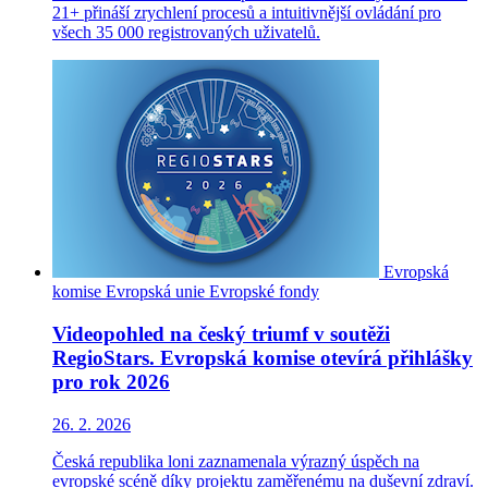
21+ přináší zrychlení procesů a intuitivnější ovládání pro
všech 35 000 registrovaných uživatelů.
Evropská
komise
Evropská unie
Evropské fondy
Videopohled na český triumf v soutěži
RegioStars. Evropská komise otevírá přihlášky
pro rok 2026
26. 2. 2026
Česká republika loni zaznamenala výrazný úspěch na
evropské scéně díky projektu zaměřenému na duševní zdraví.